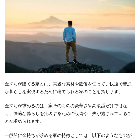
スメ
ーカ
ーの
選び
方の
ポイ
ント
は3
つ
2.1
設計
力の
高さ
金持ちが建てる家とは、高級な素材や設備を使って、快適で贅沢
2.2
な暮らしを実現するために建てられる家のことを指します。
施工
力の
高さ
金持ちが求めるのは、家そのものの豪華さや高級感だけではな
く、快適な暮らしを実現するための設備や工夫が施されているこ
2.3
アフ
とが求められます。
ター
サポ
一般的に金持ちが求める家の特徴としては、以下のようなものが
ート