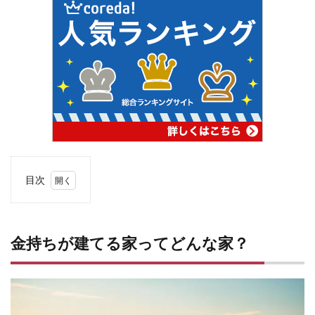
目次
1
金持ち
が建て
る家っ
金持ちが建てる家ってどんな家？
てどん
な
家？
2
ハウ