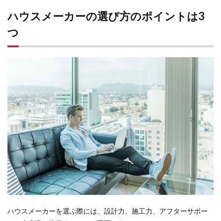
にお
すす
ハウスメーカーの選び方のポイントは3
めか
つ
4
ハウ
スメ
ーカ
ーの
家の
品質
や性
能に
つい
て詳
しく
知ろ
う
4.1
耐震
性
4.2
ハウスメーカーを選ぶ際には、設計力、施工力、アフターサポー
断熱
性