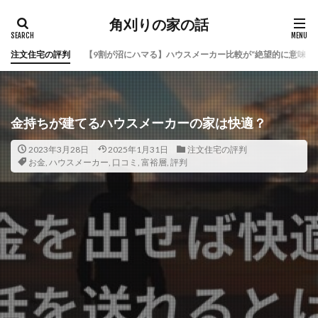
角刈りの家の話
注文住宅の評判
【9割が沼にハマる】ハウスメーカー比較が“絶望的に意味な
金持ちが建てるハウスメーカーの家は快適？
2023年3月28日
2025年1月31日
注文住宅の評判
お金
,
ハウスメーカー
,
口コミ
,
富裕層
,
評判