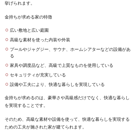
の充
挙げられます。
実度
金持ちが求める家の特徴
3
実際
に住
広い敷地と広い庭園
んだ
高級な素材を使った内装や外装
人の
口コ
プールやジャグジー、サウナ、ホームシアターなどの設備があ
ミや
る
評判
家具や調度品など、高級で上質なものを使用している
3.1
良か
セキュリティが充実している
った
設備や工夫により、快適な暮らしを実現している
点
3.2
金持ちが求めるのは、豪華さや高級感だけでなく、快適な暮らし
悪か
を実現することです。
った
点
そのため、高級な素材や設備を使って、快適な暮らしを実現する
3.3
ための工夫が施された家が建てられます。
どん
な人