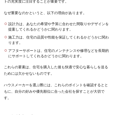
トの充実度に注目することが重要です。
4.3
なぜ重要なのかというと、以下の理由があります。
防音
性
設計力は、あなたの希望や予算に合わせた間取りやデザインを
5
提案してくれるかどうかに関わります。
金持
ちが
施工力は、住宅の品質や性能を保証してくれるかどうかに関わ
建て
ります。
る家
のコ
アフターサポートは、住宅のメンテナンスや修理などを長期的
スト
にサポートしてくれるかどうかに関わります。
パフ
ォー
これらの要素は、住宅を購入した後も快適で安心な暮らしを送る
マン
スは
ためには欠かせないものです。
高
い？
ハウスメーカーを選ぶ際には、これらのポイントを確認するとと
6
もに、自分の好みや優先順位に合った会社を探すことが大切で
家づ
す。
くり
を始
める
なら