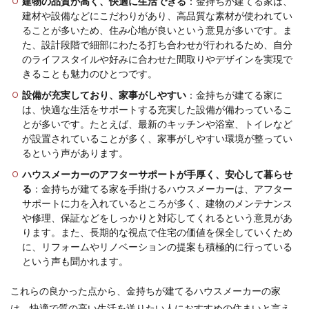
建物の品質が高く、快適に生活できる
：金持ちが建てる家は、
建材や設備などにこだわりがあり、高品質な素材が使われてい
ることが多いため、住み心地が良いという意見が多いです。ま
た、設計段階で細部にわたる打ち合わせが行われるため、自分
のライフスタイルや好みに合わせた間取りやデザインを実現で
きることも魅力のひとつです。
設備が充実しており、家事がしやすい
：金持ちが建てる家に
は、快適な生活をサポートする充実した設備が備わっているこ
とが多いです。たとえば、最新のキッチンや浴室、トイレなど
が設置されていることが多く、家事がしやすい環境が整ってい
るという声があります。
ハウスメーカーのアフターサポートが手厚く、安心して暮らせ
る
：金持ちが建てる家を手掛けるハウスメーカーは、アフター
サポートに力を入れているところが多く、建物のメンテナンス
や修理、保証などをしっかりと対応してくれるという意見があ
ります。また、長期的な視点で住宅の価値を保全していくため
に、リフォームやリノベーションの提案も積極的に行っている
という声も聞かれます。
これらの良かった点から、金持ちが建てるハウスメーカーの家
は、快適で質の高い生活を送りたい人におすすめの住まいと言え