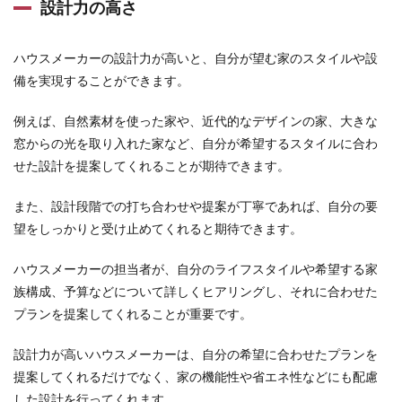
設計力の高さ
ライ
フプ
ラン
ハウスメーカーの設計力が高いと、自分が望む家のスタイルや設
か
ら！
備を実現することができます。
6.1
例えば、自然素材を使った家や、近代的なデザインの家、大きな
Cさん
のFP
窓からの光を取り入れた家など、自分が希望するスタイルに合わ
相談
せた設計を提案してくれることが期待できます。
体験
談
また、設計段階での打ち合わせや提案が丁寧であれば、自分の要
6.2
望をしっかりと受け止めてくれると期待できます。
Dさん
夫婦
のFP
ハウスメーカーの担当者が、自分のライフスタイルや希望する家
相談
族構成、予算などについて詳しくヒアリングし、それに合わせた
体験
プランを提案してくれることが重要です。
談
7
設計力が高いハウスメーカーは、自分の希望に合わせたプランを
まと
提案してくれるだけでなく、家の機能性や省エネ性などにも配慮
め
した設計を行ってくれます。