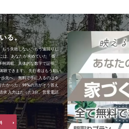
いる。
。もう失敗しない。もう遠回りし
料には、あなたが求めていた「答
事例満載。具体的な数字で証明。
体験できます。 先行者はもう動い
歩先へ。 無料で手に入るのは今
りたかった」98%の方がそう答え
請求 入力はたった3分。営業電話
料