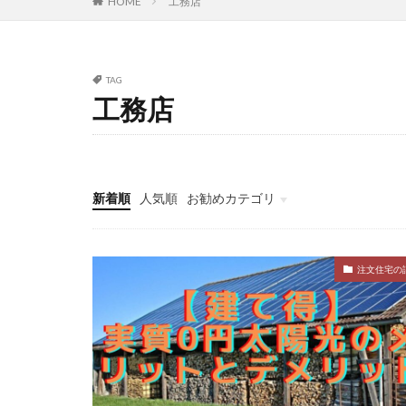
HOME
工務店
TAG
工務店
新着順
人気順
お勧めカテゴリ
注文住宅の評判
デイトレ
注文住宅の