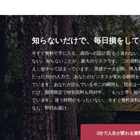
知らないだけで、毎日損をして
今すぐ無料で手に入る、成功への設計図 もう迷わない
ない。 知らないことが、最大のリスクです。 この資
え」がすべて詰まっています。 実績データ公開。導入
たった3分の入力で、あなたのビジネスが変わる瞬間を
ています。あなたが読んでいる今この瞬間も、競合は一
だけ。期間限定で特別資料も同封中。 「もっと早く知
ています。 迷う時間がもったいない。 今すぐ無料資料
なし。即日お届け。
3分で人生が変わる資