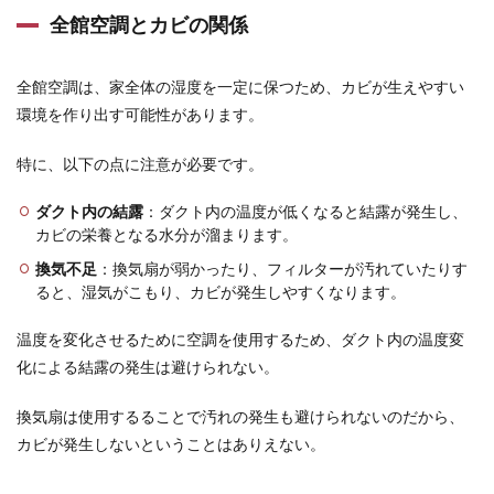
ん
全館空調とカビの関係
10
リク
全館空調は、家全体の湿度を一定に保つため、カビが生えやすい
ルー
ト保
環境を作り出す可能性があります。
険チ
ャン
特に、以下の点に注意が必要です。
ネル
で子
ダクト内の結露
：ダクト内の温度が低くなると結露が発生し、
供の
教育
カビの栄養となる水分が溜まります。
費を
換気不足
：換気扇が弱かったり、フィルターが汚れていたりす
準備
したE
ると、湿気がこもり、カビが発生しやすくなります。
さん
温度を変化させるために空調を使用するため、ダクト内の温度変
11
化による結露の発生は避けられない。
まと
め
換気扇は使用するることで汚れの発生も避けられないのだから、
カビが発生しないということはありえない。