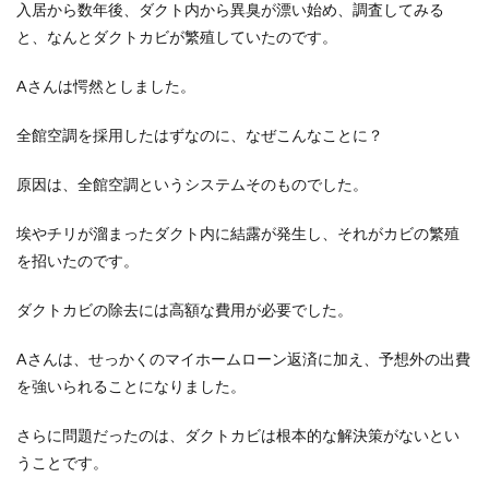
入居から数年後、ダクト内から異臭が漂い始め、調査してみる
3
カビ
と、なんとダクトカビが繁殖していたのです。
の発
生は
Aさんは愕然としました。
未然
に防
ぐ！
全館空調を採用したはずなのに、なぜこんなことに？
3.1
原因は、全館空調というシステムそのものでした。
カビ
の発
生場
埃やチリが溜まったダクト内に結露が発生し、それがカビの繁殖
所
を招いたのです。
4
カビ
ダクトカビの除去には高額な費用が必要でした。
を取
り除
Aさんは、せっかくのマイホームローン返済に加え、予想外の出費
くた
めに
を強いられることになりました。
かか
る費
さらに問題だったのは、
ダクトカビは根本的な解決策がない
とい
用例
うことです。
4.1