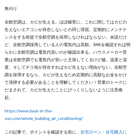
角刈り
全館空調は、カビが生える
。ほぼ確実に。これに関してはカビの
生えないエアコンが存在しないとの同じ理屈。定期的にメンテナ
ンスをする前提で全館空調を採用しなければならない。余談だけ
ど、全館空調採用している人の電気代は高額。SNSを確認すれば明
らかに全館空調は電気代高いのが確認出来る。ハウスメーカー営
業は全館空調でも電気代が安いと主張してくるけど嘘。温度と湿
度、そしてチリ埃が存在すればカビ生えない理由がない。全館空
調を採用するなら、カビが生えるため定期的に高額なお金をかけ
て清掃する必要があることを理解してください！営業のトークに
だまされて、カビが生えたことにびっくりしないように注意喚
起。
https://www.bask-in-the-
sun.com/whole_building_air_conditioning/
この記事で、ポイントを確認する前に、
住宅ローン・住宅購入に