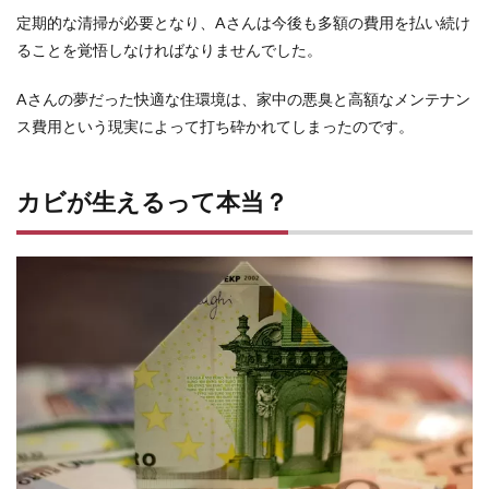
ダク
定期的な清掃が必要となり、Aさんは今後も多額の費用を払い続け
ト清
掃
ることを覚悟しなければなりませんでした。
4.2
Aさんの夢だった快適な住環境は、家中の悪臭と高額なメンテナン
フィ
ルタ
ス費用という現実によって打ち砕かれてしまったのです。
ー清
掃
カビが生えるって本当？
4.3
ファ
ン清
掃
4.4
天井
裏清
掃
5
清掃
頻度
6
修繕