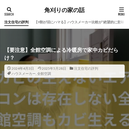
角刈りの家の話
注文住宅の評判
【9割が沼にハマる】ハウスメーカー比較が“絶望的に意味な
【要注意】全館空調による冷暖房で家中カビだら
け？
2024年4月3日
2025年5月28日
注文住宅の評判
ハウスメーカー
,
全館空調