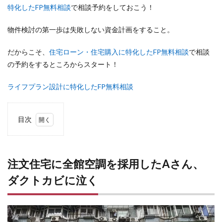
特化したFP無料相談
で相談予約をしておこう！
物件検討の第一歩は失敗しない資金計画をすること。
だからこそ、
住宅ローン・住宅購入に特化したFP無料相談
で相談
の予約をするところからスタート！
ライフプラン設計に特化したFP無料相談
目次
1
注文
住宅
に全
注文住宅に全館空調を採用したAさん、
館空
ダクトカビに泣く
調を
採用
した
Aさ
ん、
ダク