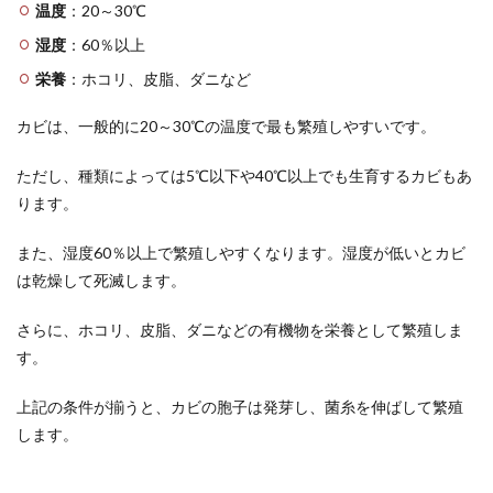
温度
：20～30℃
ネル
で夢
湿度
：60％以上
のマ
イホ
栄養
：ホコリ、皮脂、ダニなど
ーム
を手
カビは、一般的に20～30℃の温度で最も繁殖しやすいです。
に入
れた
Cさ
ただし、種類によっては5℃以下や40℃以上でも生育するカビもあ
ん
ります。
9
リク
また、湿度60％以上で繁殖しやすくなります。湿度が低いとカビ
ルー
は乾燥して死滅します。
ト保
険チ
さらに、ホコリ、皮脂、ダニなどの有機物を栄養として繁殖しま
ャン
ネル
す。
で老
後の
上記の条件が揃うと、カビの胞子は発芽し、菌糸を伸ばして繁殖
生活
を安
します。
心さ
せた
Dさ