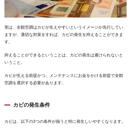
費用
を抑
える
方法
実は、全館空調はカビが生えやすいというイメージが先行してい
6.1
ますが、適切な対策をすれば、カビの発生を抑えることができま
注意
点
す。
7
抑えることができるということは、カビの発生は避けられないと
家づ
くり
いうこと。
はラ
イフ
カビが生える前提かつ、メンテナンスにお金をかける前提で全館
プラ
空調を選択する必要があります。
ンか
ら始
める
8
カビの発生条件
リク
ルー
ト保
カビは、以下の3つの条件が揃うと特に発生しいやすくなります。
険チ
ャン