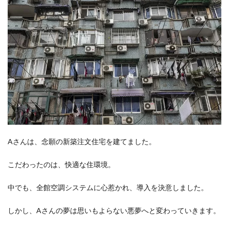
トカ
ビに
泣く
2
カビ
が生
える
って
本
当？
2.1
カビ
の発
Aさんは、念願の新築注文住宅を建てました。
生条
件
こだわったのは、快適な住環境。
2.2
全館
中でも、全館空調システムに心惹かれ、導入を決意しました。
空調
とカ
ビの
しかし、Aさんの夢は思いもよらない悪夢へと変わっていきます。
関係