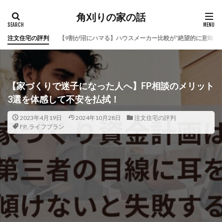
角刈りの家の話
注文住宅の評判
【9割が沼にハマる】ハウスメーカー比較が“絶望的に意味な
【家づくりで迷子になった人へ】FP相談のメリット
3選を体感して不安を払拭！
2023年4月19日
2024年10月28日
注文住宅の評判
FP
,
ライフプラン