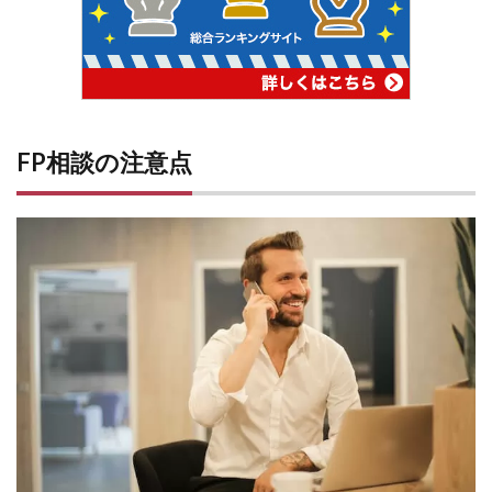
6.1
FPと
の出
会
い、
そし
て具
FP相談の注意点
体的
な相
談
6.2
不安
が解
消さ
れ、
具体
的な
行動
へ
7
FP
相談
でマ