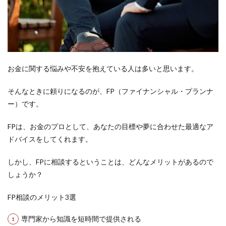
供さ
れる
1.2
メリ
ット
②第
お金に関する悩みや不安を抱えている人は多いと思います。
三者
から
の客
そんなときに頼りになるのが、FP（ファイナンシャル・プランナ
観的
ー）です。
な意
見が
聞け
FPは、お金のプロとして、あなたの目標や夢に合わせた最適なア
る
ドバイスをしてくれます。
1.3
メリ
しかし、FPに相談するということは、どんなメリットがあるので
ット
しょうか？
③悩
みが
解消
FP相談のメリット3選
され
長期
専門家から知識を短時間で提供される
的な