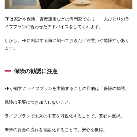
イホ
ーム
への
FPは家計や保険、資産運用などの専門家であり、一人ひとりのラ
憧れ
イフプランに合わせたアドバイスをしてくれます。
が実
現し
た体
しかし、FPに相談する前に知っておきたい注意点や危険性があり
験談
ます。
7.1
FPと
の出
保険の勧誘に注意
会
い、
そし
て希
FPが顧客にライフプランを実施することの目的は「保険の勧誘」
望の
光
保険は不要につき加入しないこと。
7.2
波乱
ライフプランで未来の不安を可視化することで、安心を獲得
。
万
丈、
未来の資金の流れを言語化することで、安心を獲得。
住宅
ロー