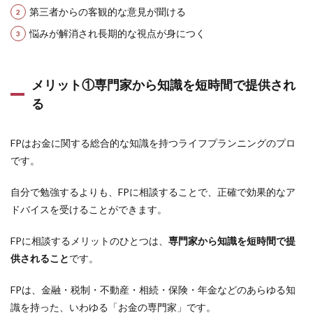
視点
第三者からの客観的な意見が聞ける
が身
悩みが解消され長期的な視点が身につく
につ
く
2
メリット①専門家から知識を短時間で提供され
FP
相談
る
の注
意点
FPはお金に関する総合的な知識を持つライフプランニングのプロ
2.1
保険
です。
の勧
誘に
自分で勉強するよりも、FPに相談することで、正確で効果的なア
注意
ドバイスを受けることができます。
2.2
自分
FPに相談するメリットのひとつは、
専門家から知識を短時間で提
の目
的や
供されること
です。
悩み
を明
FPは、金融・税制・不動産・相続・保険・年金などのあらゆる知
確に
識を持った、いわゆる「お金の専門家」です。
伝え