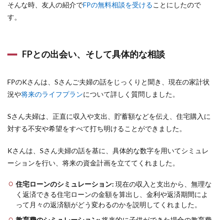
そんな時、友人の紹介で
FPの無料相談を受ける
ことにしたので
す。
FPとの出会い、そして具体的な相談
FPのKさんは、Sさんご夫婦の話をじっくりと聞き、現在の家計状
況や
将来のライフプラン
について詳しく質問しました。
Sさん夫婦は、正直に収入や支出、貯蓄額などを伝え、住宅購入に
対する不安や希望をすべて打ち明けることができました。
Kさんは、Sさん夫婦の話を基に、具体的な数字を用いてシミュレ
ーションを行い、将来の資金計画を立ててくれました。
住宅ローンのシミュレーション:
現在の収入と支出から、無理な
く返済できる住宅ローンの金額を算出し、金利や返済期間によ
って月々の返済額がどう変わるのかを説明してくれました。
教育費のシミュレーション:
将来的に子供ができた場合の教育費