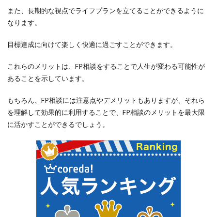
る。
また、長期的な視点でライフプランを立てることができるように
5
なります。
FP
に相
目標達成に向けて楽しく快適に過ごすことができます。
談し
た人
たち
これらのメリットは、FP相談をすることで人生が変わる可能性が
の事
あることを示しています。
例や
体験
談
もちろん、FP相談には注意点やデメリットもありますが、それら
6
を理解して効果的に利用することで、FP相談のメリットを最大限
FP
に活かすことができるでしょう。
相談
で住
宅購
入へ
の不
安が
解消
した
体験
談