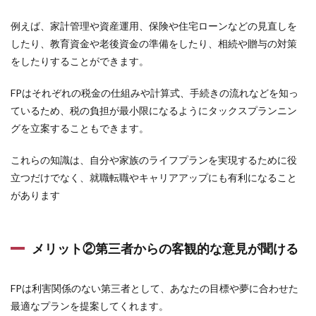
るこ
と。
例えば、
家計管理や資産運用、保険や住宅ローンなどの見直しを
2.3
したり、教育資金や老後資金の準備をしたり、相続や贈与の対策
自分
をしたりすることができます。
で判
断し
FPはそれぞれの税金の仕組みや計算式、手続きの流れなどを知っ
て行
動す
ているため、税の負担が最小限になるようにタックスプランニン
るこ
グを立案することもできます。
と。
3
これらの知識は、自分や家族のライフプランを実現するために役
相談
立つだけでなく、就職転職やキャリアアップにも有利になること
料や
プラ
があります
ン作
成料
など
の費
メリット②第三者からの客観的な意見が聞ける
用を
把握
する
FPは
利害関係のない第三者として、あなたの目標や夢に合わせた
4
最適なプランを提案
してくれます。