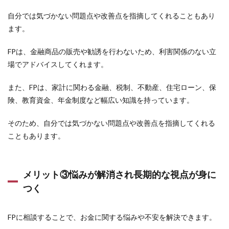
相談
前に
自分では気づかない問題点や改善点を指摘してくれることもあり
必要
ます。
な準
備を
する
FPは、金融商品の販売や勧誘を行わないため、利害関係のない立
場でアドバイスしてくれます。
4.1
相談
内容
また、FPは、家計に関わる金融、税制、不動産、住宅ローン、保
や目
険、教育資金、年金制度など幅広い知識を持っています。
的を
明確
にす
そのため、自分では気づかない問題点や改善点を指摘してくれる
る。
こともあります。
4.2
相談
内容
メリット③悩みが解消され長期的な視点が身に
に合
わせ
つく
た持
ち物
を準
FPに相談することで、お金に関する悩みや不安を解決できます。
備す