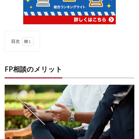
目次
1
FP
相談
のメ
FP相談のメリット
リッ
ト
1.1
メリ
ット
①専
門家
から
知識
を短
時間
で提