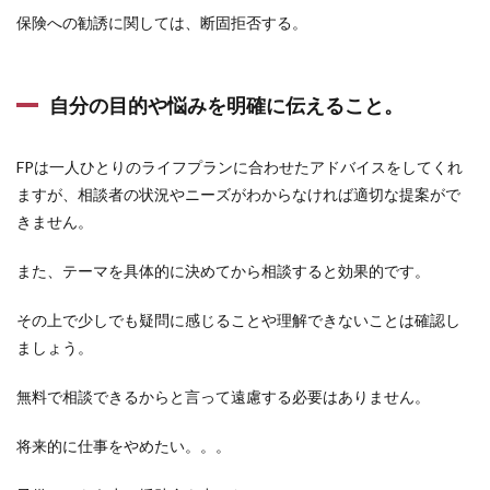
ン審
保険への勧誘に関しては、断固拒否する。
査
7.3
つい
自分の目的や悩みを明確に伝えること。
に掴
ん
だ、
FPは一人ひとりのライフプランに合わせたアドバイスをしてくれ
マイ
ホー
ますが、相談者の状況やニーズがわからなければ適切な提案がで
ムへ
きません。
の鍵
7.4
また、テーマを具体的に決めてから相談すると効果的です。
感謝
と未
その上で少しでも疑問に感じることや理解できないことは確認し
来へ
の希
ましょう。
望
無料で相談できるからと言って遠慮する必要はありません。
8
まと
め
将来的に仕事をやめたい。。。