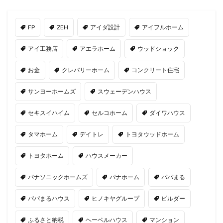
FP
ZEH
アイダ設計
アイフルホーム
アイ工務店
アエラホーム
ウッドショック
お金
クレバリーホーム
コンクリート住宅
サンヨーホームズ
スウェーデンハウス
セキスイハイム
セルコホーム
ダイワハウス
タマホーム
デイトレ
トヨタウッドホーム
トヨタホーム
ハウスメーカー
パナソニックホームズ
パナホーム
パパまる
パパまるハウス
ヒノキヤグループ
ビルダー
ふるさと納税
ヘーベルハウス
マンション