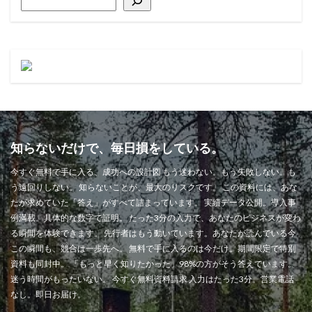
知らないだけで、毎日損をしている。
今すぐ無料で手に入る、成功への設計図 もう迷わない。もう失敗しない。も
う遠回りしない。 知らないことが、最大のリスクです。 この資料には、あな
たが求めていた「答え」がすべて詰まっています。 実績データ公開。導入事
例満載。具体的な数字で証明。 たった3分の入力で、あなたのビジネスが変わ
る瞬間を体験できます。 先行者はもう動いています。あなたが読んでいる今
この瞬間も、競合は一歩先へ。 無料で手に入るのは今だけ。期間限定で特別
資料も同封中。 「もっと早く知りたかった」98%の方がそう答えています。
迷う時間がもったいない。 今すぐ無料資料請求 入力はたった3分。営業電話
なし。即日お届け。