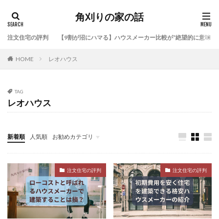
角刈りの家の話
注文住宅の評判
【9割が沼にハマる】ハウスメーカー比較が“絶望的に意味な
HOME
レオハウス
TAG
レオハウス
新着順
人気順
お勧めカテゴリ
注文住宅の評判
デイトレ
注文住宅の評判
注文住宅の評判