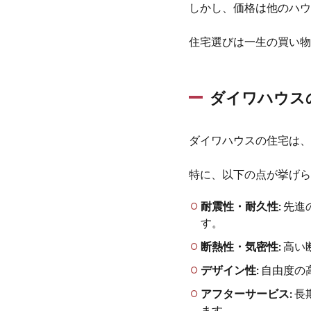
ウス
しかし、価格は他のハウ
メー
カー
住宅選びは一生の買い物
との
違い
1.2
ダイワハウス
ダイ
ワハ
ウス
ダイワハウスの住宅は、
の住
宅の
特に、以下の点が挙げら
耐震
性・
耐震性・耐久性:
先進
断熱
性
す。
1.3
断熱性・気密性:
高い
ダイ
デザイン性:
自由度の
ワハ
ウス
アフターサービス:
長
の住
ます。