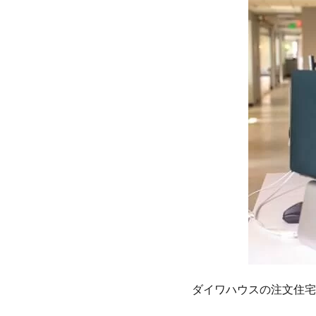
文
住
宅
に
関
す
る
質
疑
応
答
1.1
ダイ
ワハ
ウス
の住
宅の
特徴
ダイワハウスの注文住宅
と他
のハ