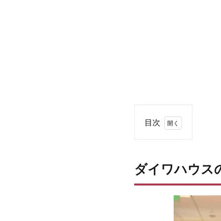
目次
1
ダ
イ
ダイワハウス
ワ
ハ
ウ
ス
の
注