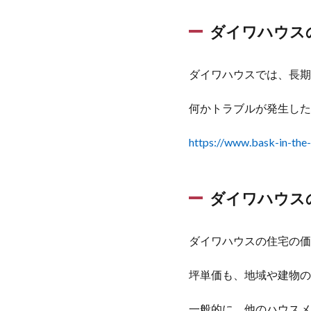
宅に
関す
ダイワハウス
る評
判
ダイワハウスでは、長期
2
ダ
何かトラブルが発生した
イ
ワ
ハ
https://www.bask-in-the
ウ
ス
で
ダイワハウス
建
て
たA
ダイワハウスの住宅の価
さ
ん
の
坪単価も、地域や建物の
体
験
一般的に、他のハウスメ