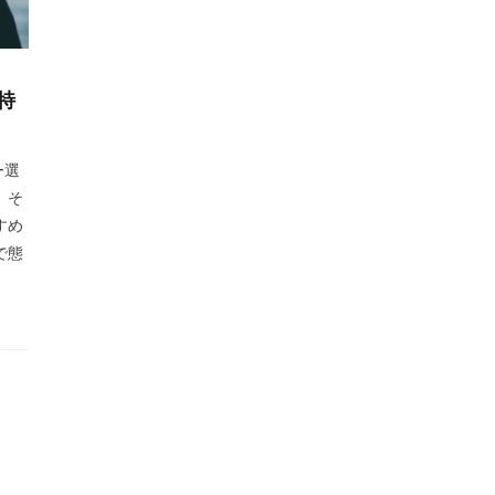
特
ー選
、そ
すめ
で態