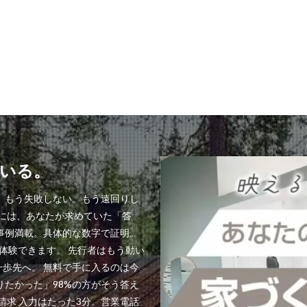
いる。
。もう失敗しない。もう遠回りし
料には、あなたが求めていた「答
事例満載。具体的な数字で証明。
体験できます。 先行者はもう動い
歩先へ。 無料で手に入るのは今
りたかった」98%の方がそう答え
請求 入力はたった3分。営業電話