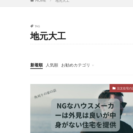
HOME
地元大工
TAG
地元大工
新着順
人気順
お勧めカテゴリ
注文住宅の評判
デイトレ
注文住宅の