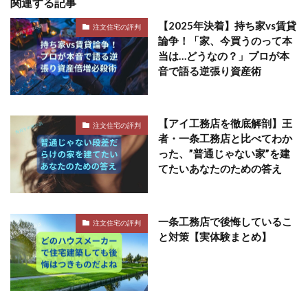
関連する記事
【2025年決着】持ち家vs賃貸
注文住宅の評判
論争！「家、今買うのって本
当は…どうなの？」プロが本
音で語る逆張り資産術
【アイ工務店を徹底解剖】王
注文住宅の評判
者・一条工務店と比べてわか
った、”普通じゃない家”を建
てたいあなたのための答え
一条工務店で後悔しているこ
注文住宅の評判
と対策【実体験まとめ】