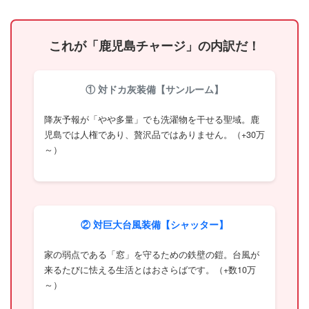
よ」
の正
体
これが「鹿児島チャージ」の内訳だ！
2
第2
章：
① 対ドカ灰装備【サンルーム】
【生
涯コ
ス
降灰予報が「やや多量」でも洗濯物を干せる聖域。鹿
ト】
児島では人権であり、贅沢品ではありません。（+30万
で考
～）
え
ろ！
初期
費用
vs
一生
② 対巨大台風装備【シャッター】
分の
電気
代
家の弱点である「窓」を守るための鉄壁の鎧。台風が
来るたびに怯える生活とはおさらばです。（+数10万
3
～）
第3
章：