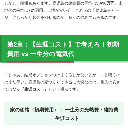
メー
しかし、朗報もあります。鹿児島の建築費の平均は
3,410万円
、土
カ
地代の平均は
721万円
。土地が安い分、これらの「鹿児島チャー
ー）
ジ」にしっかりお金を回せるのが、我々の強みでもあるのです。
の見
つけ
方
第2章：【生涯コスト】で考えろ！初期
費用 vs 一生分の電気代
「じゃあ、結局オプションつけまくるしかないとか…」と嘆くの
はまだ早い。鹿児島の家づくりで本当に大切なのは、目先の安さ
ではなく
『生涯コスト』
という視点です。
家の価格（初期費用）＋ 一生分の光熱費・維持費
＝ 生涯コスト