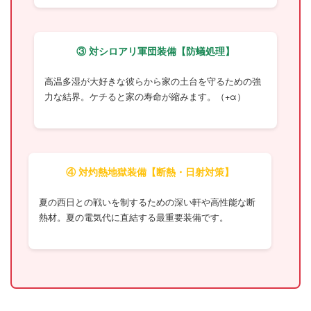
呪文
にし
か聞
こえ
③ 対シロアリ軍団装備【防蟻処理】
ん
「UA
値・
高温多湿が大好きな彼らから家の土台を守るための強
ηAC
力な結界。ケチると家の寿命が縮みます。（+α）
値」
をざ
っく
り解
説
④ 対灼熱地獄装備【断熱・日射対策】
4
最終
章：
夏の西日との戦いを制するための深い軒や高性能な断
結
熱材。夏の電気代に直結する最重要装備です。
論。
最高
のパ
ート
ナー
（ハ
ウス