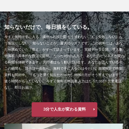
知らないだけで、毎日損をしている。
今すぐ無料で手に入る、成功への設計図 もう迷わない。もう失敗しない。も
う遠回りしない。 知らないことが、最大のリスクです。 この資料には、あな
たが求めていた「答え」がすべて詰まっています。 実績データ公開。導入事
例満載。具体的な数字で証明。 たった3分の入力で、あなたのビジネスが変わ
る瞬間を体験できます。 先行者はもう動いています。あなたが読んでいる今
この瞬間も、競合は一歩先へ。 無料で手に入るのは今だけ。期間限定で特別
資料も同封中。 「もっと早く知りたかった」98%の方がそう答えています。
迷う時間がもったいない。 今すぐ無料資料請求 入力はたった3分。営業電話
なし。即日お届け。
3分で人生が変わる資料