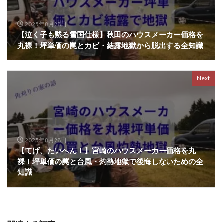
2025年8月28日
【泣く子も黙る雪国仕様】秋田のハウスメーカー価格を
丸裸！坪単価の罠とカビ・結露地獄から脱出する全知識
Next
2025年8月28日
【てげ、たいへん！】宮崎のハウスメーカー価格を丸
裸！坪単価の罠と台風・灼熱地獄で後悔しないための全
知識