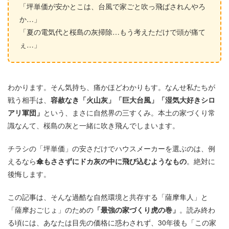
「坪単価が安かとこは、台風で家ごと吹っ飛ばされんやろ
か…」
「夏の電気代と桜島の灰掃除…もう考えただけで頭が痛て
ぇ…」
わかります。そん気持ち、痛かほどわかりもす。なんせ私たちが
戦う相手は、
容赦なき「火山灰」「巨大台風」「湿気大好きシロ
アリ軍団」
という、まさに自然界の三すくみ。本土の家づくり常
識なんて、桜島の灰と一緒に吹き飛んでしまいます。
チラシの「坪単価」の安さだけでハウスメーカーを選ぶのは、例
えるなら
傘もささずにドカ灰の中に飛び込むようなもの
。絶対に
後悔します。
この記事は、そんな過酷な自然環境と共存する「薩摩隼人」と
「薩摩おごじょ」のための
「最強の家づくり虎の巻」
。読み終わ
る頃には、あなたは目先の価格に惑わされず、30年後も「この家