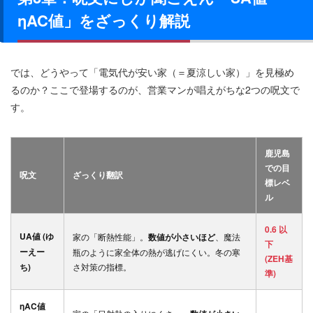
ηAC値」をざっくり解説
では、どうやって「電気代が安い家（＝夏涼しい家）」を見極め
るのか？ここで登場するのが、営業マンが唱えがちな2つの呪文で
す。
鹿児島
での目
呪文
ざっくり翻訳
標レベ
ル
0.6 以
UA値 (ゆ
家の「断熱性能」。
数値が小さいほど
、魔法
下
ーえー
瓶のように家全体の熱が逃げにくい。冬の寒
(ZEH基
ち)
さ対策の指標。
準)
ηAC値