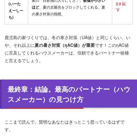
家の「日射熱の入りにくさ」。
数値が小さい
(いーた
2.0 以
ほど
、夏の太陽光をブロックしてくれる。夏
下
えーしー
の暑さ対策の指標。
ち)
鹿児島の家づくりでは、冬の寒さ対策（UA値）と同じくらい、い
や、それ以上に
夏の暑さ対策（ηAC値）が重要
です！このηAC値
に言及してくれるハウスメーカーは、信頼できるパートナー候補
と言えるでしょう。
最終章：結論。最高のパートナー（ハウ
スメーカー）の見つけ方
ここまで読んで、賢明なあなたはきっとこう思っているはずで
す。