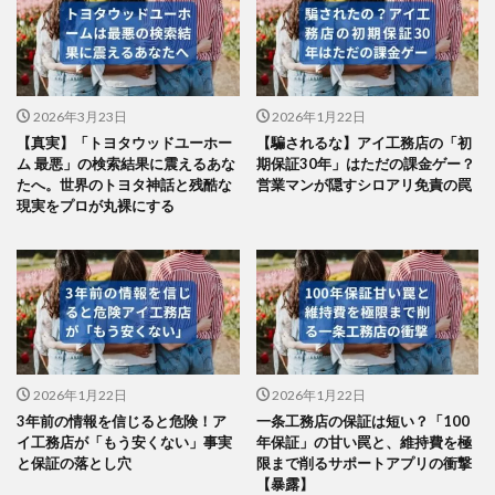
2026年3月23日
2026年1月22日
【真実】「トヨタウッドユーホー
【騙されるな】アイ工務店の「初
ム 最悪」の検索結果に震えるあな
期保証30年」はただの課金ゲー？
たへ。世界のトヨタ神話と残酷な
営業マンが隠すシロアリ免責の罠
現実をプロが丸裸にする
2026年1月22日
2026年1月22日
3年前の情報を信じると危険！ア
一条工務店の保証は短い？「100
イ工務店が「もう安くない」事実
年保証」の甘い罠と、維持費を極
と保証の落とし穴
限まで削るサポートアプリの衝撃
【暴露】