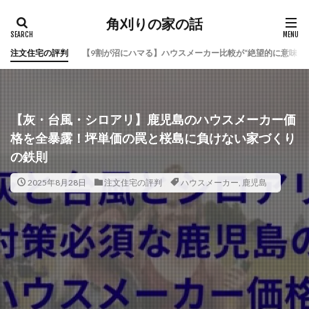
角刈りの家の話
注文住宅の評判
【9割が沼にハマる】ハウスメーカー比較が“絶望的に意味な
【灰・台風・シロアリ】鹿児島のハウスメーカー価
格を全暴露！坪単価の罠と桜島に負けない家づくり
の鉄則
2025年8月28日
注文住宅の評判
ハウスメーカー
,
鹿児島