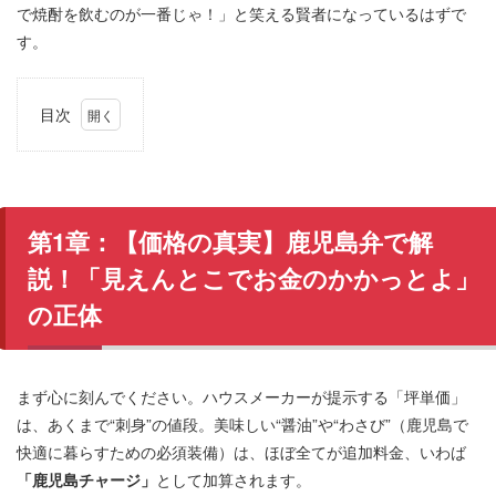
で焼酎を飲むのが一番じゃ！」と笑える賢者になっているはずで
す。
目次
1
第1
章：
【価
格の
第1章：【価格の真実】鹿児島弁で解
真
実】
説！「見えんとこでお金のかかっとよ」
鹿児
島弁
の正体
で解
説！
「見
えん
まず心に刻んでください。ハウスメーカーが提示する「坪単価」
とこ
は、あくまで“刺身”の値段。美味しい“醤油”や“わさび”（鹿児島で
でお
金の
快適に暮らすための必須装備）は、ほぼ全てが追加料金、いわば
かか
「鹿児島チャージ」
として加算されます。
っと