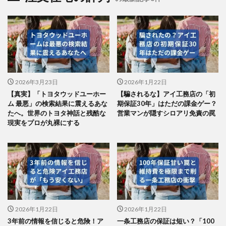
2026年3月23日
2026年1月22日
【真実】「トヨタウッドユーホー
【騙されるな】アイ工務店の「初
ム 最悪」の検索結果に震えるあな
期保証30年」はただの課金ゲー？
たへ。世界のトヨタ神話と残酷な
営業マンが隠すシロアリ免責の罠
現実をプロが丸裸にする
2026年1月22日
2026年1月22日
3年前の情報を信じると危険！ア
一条工務店の保証は短い？「100