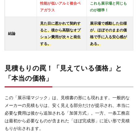
性能が低いアルミ複合ペ
これも展示場と同じも
参考
アガラス
のが標準！
文献
見た目に惹かれて契約す
展示場で感動した仕様
ると、後から高額なオプ
が、ほぼそのままの価
結論
ション費用が次々と発生
格で手に入る安心感が
する。
ある。
見積もりの罠！「見えている価格」と
「本当の価格」
この「展示場マジック」は、見積書の形にも現れます。一般的な
メーカーの見積もりは、安く見える部分だけが提示され、本当に
必要な費用は後から追加される「加算方式」。一方、一条工務店
は最初から必要なものが含まれた「ほぼ完成形」に近い形で見積
もりが出されます。