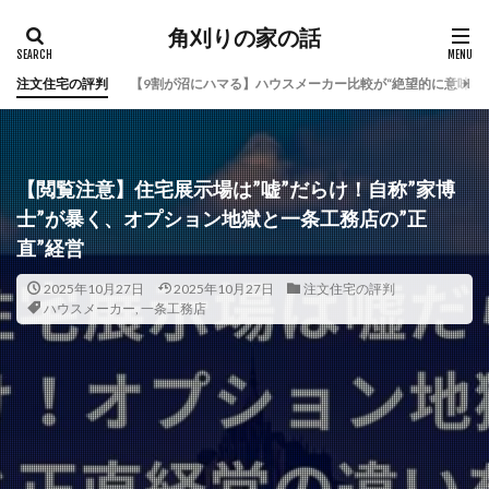
角刈りの家の話
注文住宅の評判
【9割が沼にハマる】ハウスメーカー比較が“絶望的に意味な
【閲覧注意】住宅展示場は”嘘”だらけ！自称”家博
士”が暴く、オプション地獄と一条工務店の”正
直”経営
2025年10月27日
2025年10月27日
注文住宅の評判
ハウスメーカー
,
一条工務店