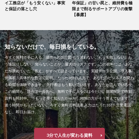
イ工務店が「もう安くない」事実
年保証」の甘い罠と、維持費を極
と保証の落とし穴
限まで削るサポートアプリの衝撃
【暴露】
知らないだけで、毎日損をしている。
今すぐ無料で手に入る、成功への設計図 もう迷わない。もう失敗しない。も
う遠回りしない。 知らないことが、最大のリスクです。 この資料には、あな
たが求めていた「答え」がすべて詰まっています。 実績データ公開。導入事
例満載。具体的な数字で証明。 たった3分の入力で、あなたのビジネスが変わ
る瞬間を体験できます。 先行者はもう動いています。あなたが読んでいる今
この瞬間も、競合は一歩先へ。 無料で手に入るのは今だけ。期間限定で特別
資料も同封中。 「もっと早く知りたかった」98%の方がそう答えています。
迷う時間がもったいない。 今すぐ無料資料請求 入力はたった3分。営業電話
なし。即日お届け。
3分で人生が変わる資料