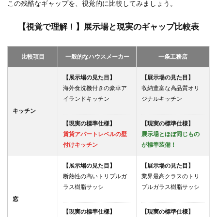
えて
この残酷なギャップを、視覚的に比較してみましょう。
いる
価
【視覚で理解！】展示場と現実のギャップ比較表
格」
と
「本
当の
比較項目
一般的なハウスメーカー
一条工務店
価
格」
【展示場の見た目】
【展示場の見た目】
3
海外食洗機付きの豪華ア
収納豊富な高品質オリ
後悔
イランドキッチン
ジナルキッチン
しな
キッチン
いた
め
【現実の標準仕様】
【現実の標準仕様】
に、
賃貸アパートレベルの壁
展示場とほぼ同じもの
賢い
付けキッチン
が標準装備！
あな
たが
今す
【展示場の見た目】
【展示場の見た目】
ぐや
断熱性の高いトリプルガ
業界最高クラスのトリ
るべ
ラス樹脂サッシ
プルガラス樹脂サッシ
きこ
窓
と
【現実の標準仕様】
【現実の標準仕様】
3.1