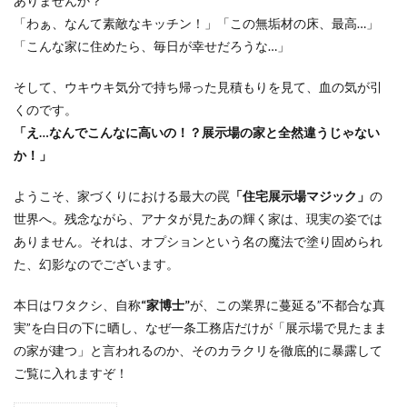
ありませんか？
「わぁ、なんて素敵なキッチン！」「この無垢材の床、最高…」
「こんな家に住めたら、毎日が幸せだろうな…」
そして、ウキウキ気分で持ち帰った見積もりを見て、血の気が引
くのです。
「え…なんでこんなに高いの！？展示場の家と全然違うじゃない
か！」
ようこそ、家づくりにおける最大の罠
「住宅展示場マジック」
の
世界へ。残念ながら、アナタが見たあの輝く家は、現実の姿では
ありません。それは、オプションという名の魔法で塗り固められ
た、幻影なのでございます。
本日はワタクシ、自称
“家博士”
が、この業界に蔓延る”不都合な真
実”を白日の下に晒し、なぜ一条工務店だけが「展示場で見たまま
の家が建つ」と言われるのか、そのカラクリを徹底的に暴露して
ご覧に入れますぞ！