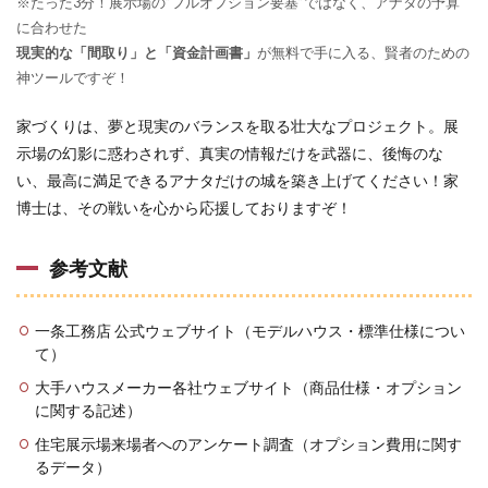
※たった3分！展示場の”フルオプション要塞”ではなく、アナタの予算
に合わせた
現実的な「間取り」と「資金計画書」
が無料で手に入る、賢者のための
神ツールですぞ！
家づくりは、夢と現実のバランスを取る壮大なプロジェクト。展
示場の幻影に惑わされず、真実の情報だけを武器に、後悔のな
い、最高に満足できるアナタだけの城を築き上げてください！家
博士は、その戦いを心から応援しておりますぞ！
参考文献
一条工務店 公式ウェブサイト（モデルハウス・標準仕様につい
て）
大手ハウスメーカー各社ウェブサイト（商品仕様・オプション
に関する記述）
住宅展示場来場者へのアンケート調査（オプション費用に関す
るデータ）