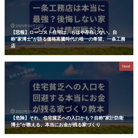
2025年10月27日
【悲報】ローコスト住宅は、もはや存在しない。自
称”家博士”が語る価格高騰時代の唯一の希望、一条工務
店
Next
2025年10月27日
【危険】それ、住宅貧乏への入口かも？自称”家計防衛
博士”が教える、本当にお金が残る家づくり