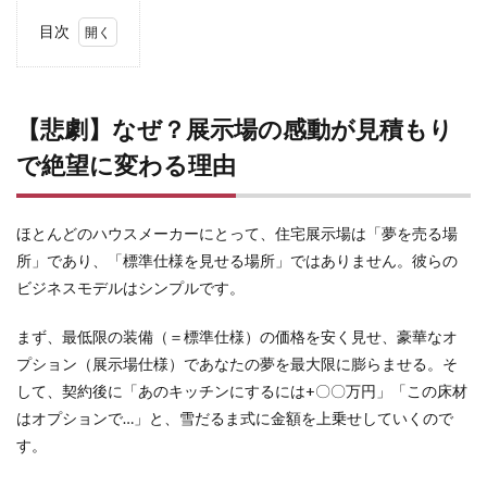
目次
1
【悲
劇】
な
【悲劇】なぜ？展示場の感動が見積もり
ぜ？
で絶望に変わる理由
展示
場の
感動
が見
ほとんどのハウスメーカーにとって、住宅展示場は「夢を売る場
積も
りで
所」であり、「標準仕様を見せる場所」ではありません。彼らの
絶望
ビジネスモデルはシンプルです。
に変
わる
理由
まず、最低限の装備（＝標準仕様）の価格を安く見せ、豪華なオ
プション（展示場仕様）であなたの夢を最大限に膨らませる。そ
2
して、契約後に「あのキッチンにするには+〇〇万円」「この床材
見積
もり
はオプションで…」と、雪だるま式に金額を上乗せしていくので
の
す。
罠！
「見