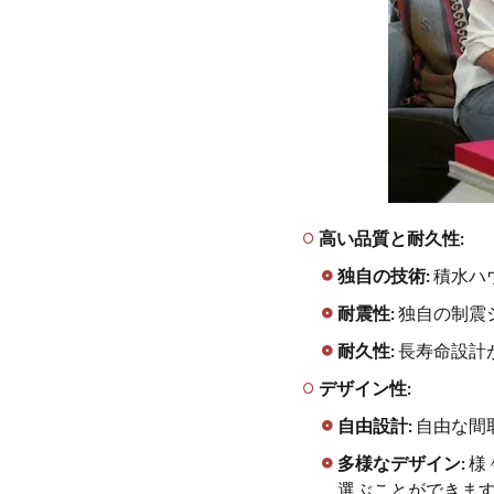
ぶ
メ
リ
ッ
ト
3
積
水
ハ
高い品質と耐久性:
ウ
ス
独自の技術:
積水ハ
の
評
耐震性:
独自の制震
判
耐久性:
長寿命設計
4
デザイン性:
積水
ハウ
自由設計:
自由な間
スで
多様なデザイン:
様
叶え
選ぶことができま
た、