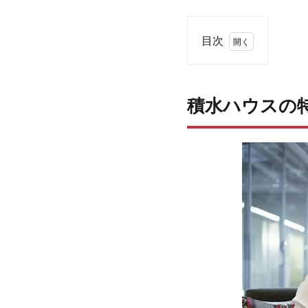
目次
1
積
水
積水ハウスの
ハ
ウ
ス
の
特
徴
2
積
水
ハ
ウ
ス
を
選