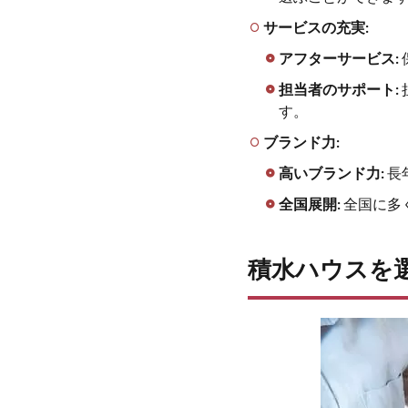
二人
サービスの充実:
の体
験談
アフターサービス:
5
担当者のサポート:
積水
す。
ハウ
ブランド力:
スで
建て
高いブランド力:
長
た我
全国展開:
全国に多
が
家、
甘か
った
積水ハウスを
理想
と現
実の
ギャ
ップ
5.1