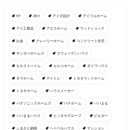
FP
ZEH
アイダ設計
アイフルホーム
アイ工務店
アエラホーム
ウッドショック
お金
クレバリーホーム
コンクリート住宅
サンヨーホームズ
スウェーデンハウス
セキスイハイム
セルコホーム
ダイワハウス
タマホーム
デイトレ
トヨタウッドホーム
トヨタホーム
ハウスメーカー
パナソニックホームズ
パナホーム
パパまる
パパまるハウス
ヒノキヤグループ
ビルダー
ふるさと納税
ヘーベルハウス
マンション