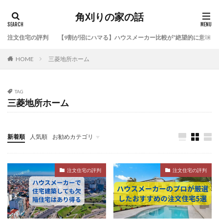
角刈りの家の話
注文住宅の評判
【9割が沼にハマる】ハウスメーカー比較が“絶望的に意味な
HOME
三菱地所ホーム
TAG
三菱地所ホーム
新着順
人気順
お勧めカテゴリ
注文住宅の評判
デイトレ
注文住宅の評判
注文住宅の評判