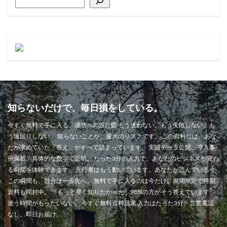
知らないだけで、毎日損をしている。
今すぐ無料で手に入る、成功への設計図 もう迷わない。もう失敗しない。も
う遠回りしない。 知らないことが、最大のリスクです。 この資料には、あな
たが求めていた「答え」がすべて詰まっています。 実績データ公開。導入事
例満載。具体的な数字で証明。 たった3分の入力で、あなたのビジネスが変わ
る瞬間を体験できます。 先行者はもう動いています。あなたが読んでいる今
この瞬間も、競合は一歩先へ。 無料で手に入るのは今だけ。期間限定で特別
資料も同封中。 「もっと早く知りたかった」98%の方がそう答えています。
迷う時間がもったいない。 今すぐ無料資料請求 入力はたった3分。営業電話
なし。即日お届け。