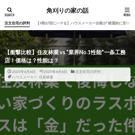
角刈りの家の話
注文住宅の評判
【9割が沼にハマる】ハウスメーカー比較が“絶望的に意味な
【衝撃比較】住友林業 vs “業界No.1性能”一条工務
店！価格は？性能は？
2025年6月6日
2025年6月6日
注文住宅の評判
ハウスメーカー
,
住友林業