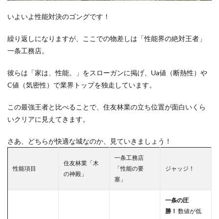
2
ラウ
いよいよ性能対決のゴングです！
ンド
2：
価格
繰り返しになりますが、ここでの物差しは「性能界の絶対王者」
対
一条工務店。
決！
お財
彼らは「家は、性能。」をスローガンに掲げ、Ua値（断熱性）や
布へ
のダ
C値（気密性）で業界トップを独走しています。
メー
ジは
この最強王者と比べることで、住友林業の立ち位置が面白いくら
どっ
ちが
いクリアに見えてきます。
デカ
い？
さあ、どちらが快適な城なのか、見ていきましょう！
2.1
一条工務店
【価
住友林業「木
格対
性能項目
「性能の要
ジャッジ！
の神殿」
決の
塞」
結
論】
一条の圧
3
勝！
数値が低