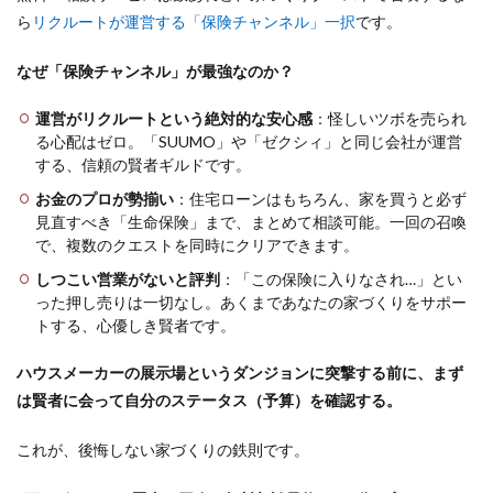
ら
リクルートが運営する「保険チャンネル」一択
です。
なぜ「保険チャンネル」が最強なのか？
運営がリクルートという絶対的な安心感
：怪しいツボを売られ
る心配はゼロ。「SUUMO」や「ゼクシィ」と同じ会社が運営
する、信頼の賢者ギルドです。
お金のプロが勢揃い
：住宅ローンはもちろん、家を買うと必ず
見直すべき「生命保険」まで、まとめて相談可能。一回の召喚
で、複数のクエストを同時にクリアできます。
しつこい営業がないと評判
：「この保険に入りなされ…」とい
った押し売りは一切なし。あくまであなたの家づくりをサポー
トする、心優しき賢者です。
ハウスメーカーの展示場というダンジョンに突撃する前に、まず
は賢者に会って自分のステータス（予算）を確認する。
これが、後悔しない家づくりの鉄則です。