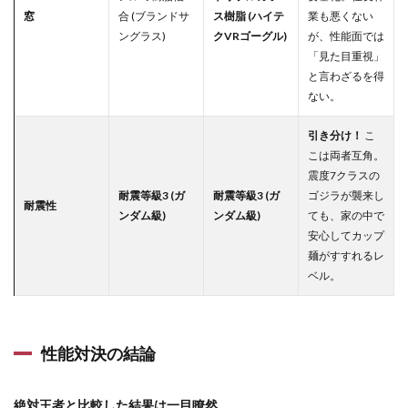
い！
窓
合 (ブランドサ
ス樹脂 (ハイテ
業も悪くない
4.1
ングラス)
クVRゴーグル)
が、性能面では
ラスボ
「見た目重視」
ス攻略
と言わざるを得
法：伝
ない。
説の賢
者
「FP」
引き分け！
こ
を召喚
こは両者互角。
せよ！
震度7クラスの
4.1.1
耐震等級3 (ガ
耐震等級3 (ガ
ゴジラが襲来し
耐震性
なぜ
ンダム級)
ンダム級)
ても、家の中で
「無料
安心してカップ
FP相
麺がすすれるレ
談」が
ベル。
最強の
攻略ア
イテム
なの
か？
性能対決の結論
4.2
最強
絶対王者と比較した結果は一目瞭然。
の賢