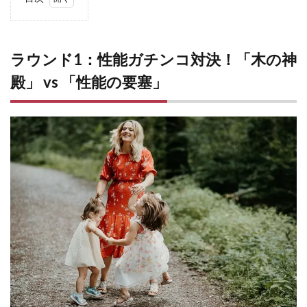
1
ラウ
ンド
1：
ラウンド1：性能ガチンコ対決！「木の神
性能
殿」 vs 「性能の要塞」
ガチ
ンコ
対
決！
「木
の神
殿」
vs
「性
能の
要
塞」
1.1
性能
対決
の結
論