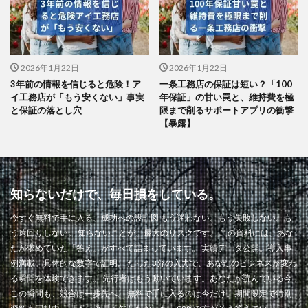
2026年1月22日
2026年1月22日
3年前の情報を信じると危険！ア
一条工務店の保証は短い？「100
イ工務店が「もう安くない」事実
年保証」の甘い罠と、維持費を極
と保証の落とし穴
限まで削るサポートアプリの衝撃
【暴露】
知らないだけで、毎日損をしている。
今すぐ無料で手に入る、成功への設計図 もう迷わない。もう失敗しない。も
う遠回りしない。 知らないことが、最大のリスクです。 この資料には、あな
たが求めていた「答え」がすべて詰まっています。 実績データ公開。導入事
例満載。具体的な数字で証明。 たった3分の入力で、あなたのビジネスが変わ
る瞬間を体験できます。 先行者はもう動いています。あなたが読んでいる今
この瞬間も、競合は一歩先へ。 無料で手に入るのは今だけ。期間限定で特別