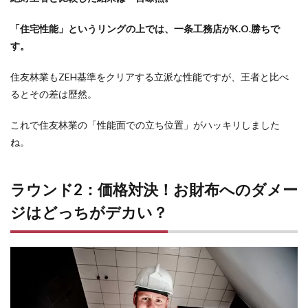
者召
喚呪
「住宅性能」というリングの上では、一条工務店がK.O.勝ちで
文は
す。
「保
険チ
ャン
住友林業もZEH基準をクリアする立派な性能ですが、王者と比べ
ネ
るとその差は歴然。
ル」
5
これで住友林業の「性能面での立ち位置」がハッキリしました
まと
ね。
め
ラウンド2：価格対決！お財布へのダメー
ジはどっちがデカい？