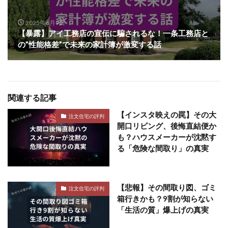
2025年6月9日
【暴露】アイ工務店の宣伝に騙されるな！一条工務店と
の”性能格差”で未来の家計簿が激変する話
関連する記事
【インスタ映えの罠】その大
注文住宅の評判
開口リビング、後悔直結便か
も？ハウスメーカーが沈黙す
る「危険な間取り」の真実
【悲報】その間取り図、ゴミ
注文住宅の評判
箱行きかも？9割が知らない
「生活の質」爆上げの真実