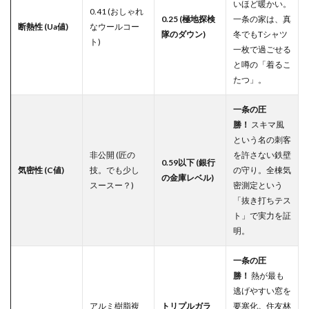
最終
いほど暖かい。
0.41 (おしゃれ
結
0.25 (極地探検
一条の家は、真
論！
断熱性 (Ua値)
なウールコー
隊のダウン)
冬でもTシャツ
あな
ト)
一枚で過ごせる
たは
どっ
と噂の「着るこ
ちの
たつ」。
勇者
タイ
一条の圧
プ？
勝！
スキマ風
4
という名の刺客
【警
非公開 (匠の
を許さない鉄壁
告】
0.59以下 (銀行
気密性 (C値)
技。でも少し
の守り。全棟気
待っ
の金庫レベル)
スースー？)
密測定という
て！
本当
「抜き打ちテス
のラ
ト」で実力を証
スボ
明。
スは
ハウ
一条の圧
スメ
ーカ
勝！
熱が最も
ーじ
逃げやすい窓を
ゃな
アルミ樹脂複
トリプルガラ
要塞化。住友林