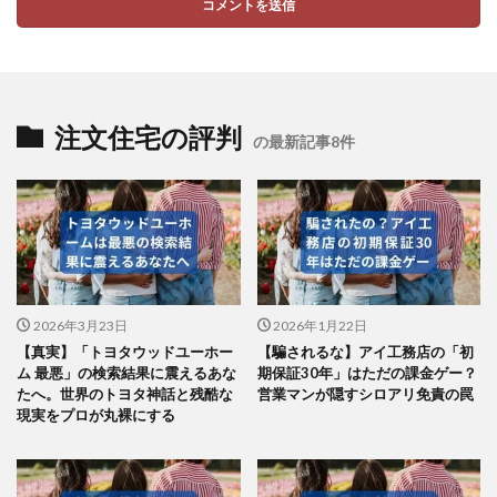
注文住宅の評判
の最新記事8件
2026年3月23日
2026年1月22日
【真実】「トヨタウッドユーホー
【騙されるな】アイ工務店の「初
ム 最悪」の検索結果に震えるあな
期保証30年」はただの課金ゲー？
たへ。世界のトヨタ神話と残酷な
営業マンが隠すシロアリ免責の罠
現実をプロが丸裸にする