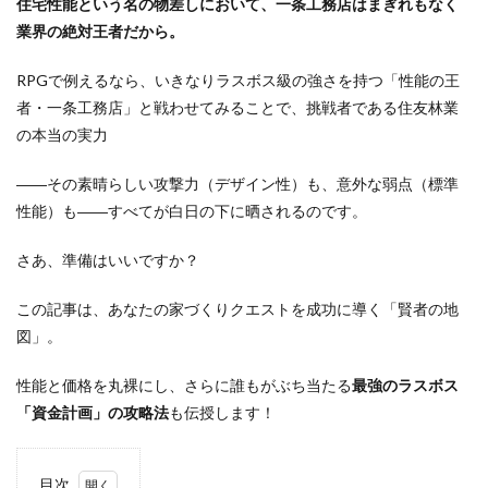
住宅性能という名の物差しにおいて、一条工務店はまぎれもなく
業界の絶対王者だから。
RPGで例えるなら、いきなりラスボス級の強さを持つ「性能の王
者・一条工務店」と戦わせてみることで、挑戦者である住友林業
の本当の実力
――その素晴らしい攻撃力（デザイン性）も、意外な弱点（標準
性能）も――すべてが白日の下に晒されるのです。
さあ、準備はいいですか？
この記事は、あなたの家づくりクエストを成功に導く「賢者の地
図」。
性能と価格を丸裸にし、さらに誰もがぶち当たる
最強のラスボス
「資金計画」の攻略法
も伝授します！
目次