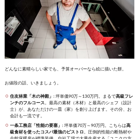
どんなに素晴らしい家でも、予算オーバーなら絵に描いた餅。
お値段の話、いきましょう。
住友林業「木の神殿」
: 坪単価90万～130万円。まるで
高級フレ
ンチのフルコース
。最高の素材（木材）と最高のシェフ（設計
士）が、あなただけの一皿（家）を創り上げます。その分、お
会計も一流です。
一条工務店「性能の要塞」
: 坪単価70万～90万円。こちらは
高
級食材を使ったコスパ最強のビストロ
。圧倒的性能の断熱材や
全館床暖房が標準装備。自社工場で大量生産する「ユニクロ方