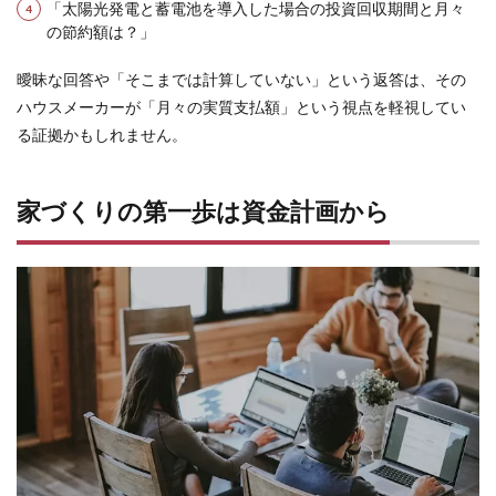
「太陽光発電と蓄電池を導入した場合の投資回収期間と月々
イフ
の節約額は？」
プラ
ン作
成を
曖昧な回答や「そこまでは計算していない」という返答は、その
15
ハウスメーカーが「月々の実質支払額」という視点を軽視してい
まと
る証拠かもしれません。
め：
あな
たの
家づくりの第一歩は資金計画から
未来
のた
めに
今す
べき
こと