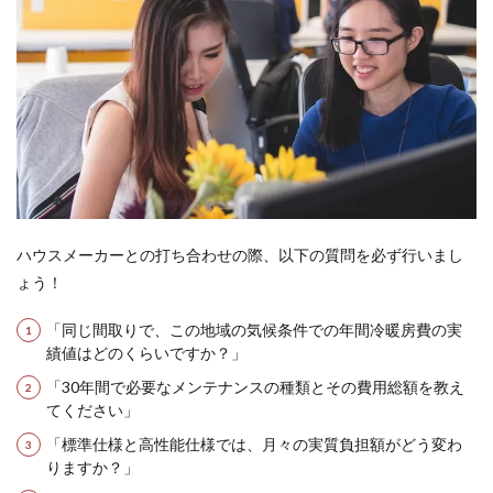
他の
FPサ
ービ
スの
比較
13
保険
チャ
ンネ
ルを
活用
した
ハウスメーカーとの打ち合わせの際、以下の質問を必ず行いまし
具体
ょう！
的な
ステ
ップ
「同じ間取りで、この地域の気候条件での年間冷暖房費の実
績値はどのくらいですか？」
14
保険
「30年間で必要なメンテナンスの種類とその費用総額を教え
チャ
てください」
ンネ
「標準仕様と高性能仕様では、月々の実質負担額がどう変わ
ルで
安心
りますか？」
のラ