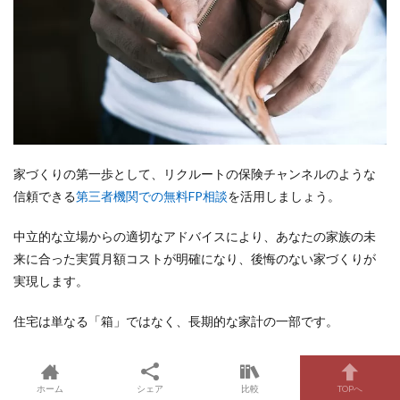
家づくりの第一歩として、リクルートの保険チャンネルのような
信頼できる
第三者機関での無料FP相談
を活用しましょう。
中立的な立場からの適切なアドバイスにより、あなたの家族の未
来に合った実質月額コストが明確になり、後悔のない家づくりが
実現します。
住宅は単なる「箱」ではなく、長期的な家計の一部です。
保険チャンネルでの無料FP相談を出発点に、あなたの理想の住ま
いと健全な家計を両立させる家づくりを始めてみませんか？
ホーム
シェア
比較
TOPへ