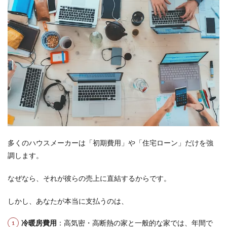
くり
の第
一歩
は資
金計
画か
ら
6
なぜ
ライ
フプ
ラン
が最
優先
なの
多くのハウスメーカーは「初期費用」や「住宅ローン」だけを強
か
調します。
6.1
ライ
なぜなら、それが彼らの売上に直結するからです。
フプ
ラン
しかし、あなたが本当に支払うのは、
で明
らか
にな
冷暖房費用
：高気密・高断熱の家と一般的な家では、年間で