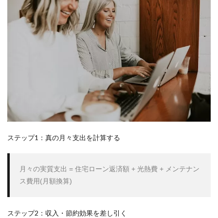
トの
明確
化が
ハウ
スメ
ーカ
ー比
較の
基準
にな
る
8
具体
的な
行動
ステップ1：真の月々支出を計算する
計画
9
先を
月々の実質支出 = 住宅ローン返済額 + 光熱費 + メンテナン
見据
えた
家づ
くり
のた
ステップ2：収入・節約効果を差し引く
めに