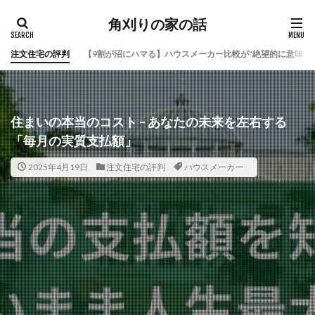
角刈りの家の話
注文住宅の評判
【9割が沼にハマる】ハウスメーカー比較が“絶望的に意味な
住まいの本当のコスト – あなたの未来を左右する
「毎月の実質支払額」
2025年4月19日
注文住宅の評判
ハウスメーカー