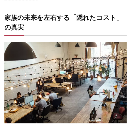
家族
の未
来を
家族の未来を左右する「隠れたコスト」
左右
の真実
する
「隠
れた
コス
ト」
の真
実
1.1
【実
例】
表面
上の
数字
に騙
され
ない
1.1.1
ケース
1：Y様