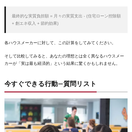
10
信頼
最終的な実質負担額 = 月々の実質支出 - (住宅ローン控除額 
でき
る無
料FP
サー
ビス
各ハウスメーカーに対して、この計算をしてみてください。
の選
び方
そして比較してみると、あなたの理想とは全く異なるハウスメー
11
カーが「
実は最も経済的
」という結果に驚くかもしれません。
保険
チャ
ンネ
今すぐできる行動—質問リスト
ルを
推奨
する
理由
12
保険
チャ
ンネ
ルと