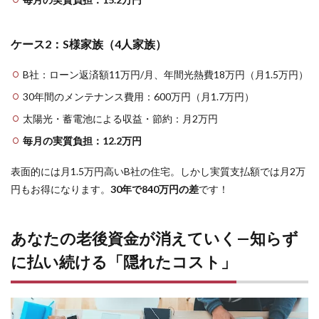
れた
コス
ト」
ケース2：S様家族（4人家族）
3
賢い
B社：ローン返済額11万円/月、年間光熱費18万円（月1.5万円）
選択
30年間のメンテナンス費用：600万円（月1.7万円）
のた
めの
太陽光・蓄電池による収益・節約：月2万円
具体
的な
毎月の実質負担：12.2万円
計算
方法
表面的には月1.5万円高いB社の住宅。しかし実質支払額では月2万
4
円もお得になります。
30年で840万円の差
です！
今す
ぐで
きる
あなたの老後資金が消えていく—知らず
行動
—質
に払い続ける「隠れたコスト」
問リ
スト
5
家づ