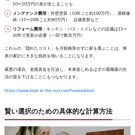
るこ
10〜20万円の差が生じることも
と
メンテナンス費用
：外壁塗装（10年ごと約100万円）、屋根修
6.2
繕（15〜20年ごと約80万円）、設備更新など
FP相
談で
リフォーム費用
：キッチン・バス・トイレなどの設備は15〜
必ず
20年で更新が必要（一回で数百万円）
伝え
るべ
これらの「隠れたコスト」を月額換算せずに家を選ぶことは、将
きこ
と
来の家計に大きな負担を強いることになります。
6.3
最悪の場合、老後資金を圧迫し、本来楽しめるはずの退職後の生
FP相
談で
活の質を下げることにもつながります。
必ず
確認
https://www.bask-in-the-sun.com/homeadvice/
すべ
きこ
と
賢い選択のための具体的な計算方法
7
実質
月額
コス