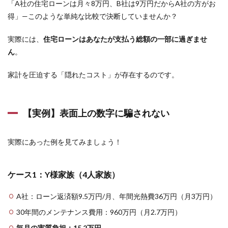
「A社の住宅ローンは月々8万円、B社は9万円だからA社の方がお
家族（4
得」—このような単純な比較で決断していませんか？
人家
族）
実際には、
住宅ローンはあなたが支払う総額の一部に過ぎませ
1.1.2
ん
。
ケース
2：S様
家族（4
家計を圧迫する「隠れたコスト」が存在するのです。
人家
族）
2
【実例】表面上の数字に騙されない
あな
たの
老後
実際にあった例を見てみましょう！
資金
が消
えて
いく
ケース1：Y様家族（4人家族）
—知
らず
A社：ローン返済額9.5万円/月、年間光熱費36万円（月3万円）
に払
い続
30年間のメンテナンス費用：960万円（月2.7万円）
ける
「隠
毎月の実質負担：15.2万円