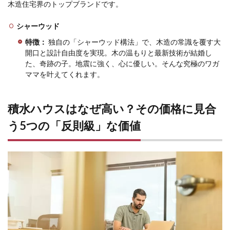
木造住宅界のトップブランドです。
め：
高い
のに
シャーウッド
は、
ワケ
特徴：
独自の「シャーウッド構法」で、木造の常識を覆す大
があ
開口と設計自由度を実現。木の温もりと最新技術が結婚し
る。
た、奇跡の子。地震に強く、心に優しい。そんな究極のワガ
王が
ママを叶えてくれます。
創る
「作
品」
積水ハウスはなぜ高い？その価格に見合
を体
感せ
う5つの「反則級」な価値
よ
5.1
出典
一覧