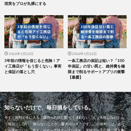
現実をプロが丸裸にする
2026年1月22日
2026年1月22日
3年前の情報を信じると危険！ア
一条工務店の保証は短い？「100
イ工務店が「もう安くない」事実
年保証」の甘い罠と、維持費を極
と保証の落とし穴
限まで削るサポートアプリの衝撃
【暴露】
知らないだけで、毎日損をしている。
今すぐ無料で手に入る、成功への設計図 もう迷わない。もう失敗しない。も
う遠回りしない。 知らないことが、最大のリスクです。 この資料には、あな
たが求めていた「答え」がすべて詰まっています。 実績データ公開。導入事