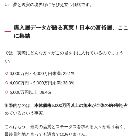
い、夢と現実の境界線にそびえ立つ価格です。
空間
3.2
木造住
購入層データが語る真実！日本の富裕層、ここ
宅「シ
ャーウ
に集結
ッ
ド」：
感性の
では、実際にどんな方々がこの城を手に入れているのでしょう
極致、
木のぬ
か。
くもり
3,000万円～4,000万円未満: 22.1%
4
積水
4,000万円～5,000万円未満: 38.3%
ハウ
スは
5,000万円以上: 38.4%
なぜ
高
衝撃的なのは、
本体価格5,000万円以上の施主が全体の約4割
を占
い？
めているという事実。
その
価格
に見
これはもう、最高の品質とステータスを求める人々が辿り着く、
合う
最終目的地と言っても過言ではありません。
5つ