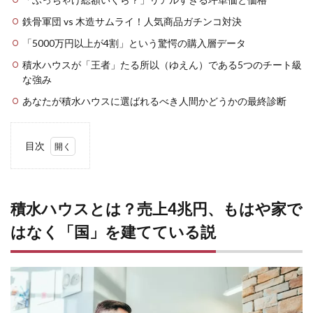
鉄骨軍団 vs 木造サムライ！人気商品ガチンコ対決
「5000万円以上が4割」という驚愕の購入層データ
積水ハウスが「王者」たる所以（ゆえん）である5つのチート級
な強み
あなたが積水ハウスに選ばれるべき人間かどうかの最終診断
目次
1
積水ハ
ウスと
は？売
積水ハウスとは？売上4兆円、もはや家で
上4兆
はなく「国」を建てている説
円、も
はや家
ではな
く
「国」
を建て
ている