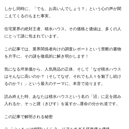
しかし同時に、「でも、お高いんでしょう？」という心の声が聞
こえてくるのもまた事実。
住宅業界の絶対王者、積水ハウス。その価格と価値は、多くの人
にとって謎に包まれています。
この記事では、業界関係者向けの調査レポートという禁断の書物
を片手に、その謎を徹底的に解き明かします！
気になる坪単価から、人気商品の正体、そして「なぜ積水ハウス
はそんなに高いのか？（そしてなぜ、それでも人々を魅了し続け
るのか？）」という最大のテーマに、本音で迫ります。
読み終えた時、あなたは積水ハウスという名の「沼」に足を踏み
入れるか、そっと踵（きびす）を返すか…運命の分かれ道です。
この記事で解明される秘密
「ぶっちゃけ総額いくら？」リアルすぎる坪単価と価格