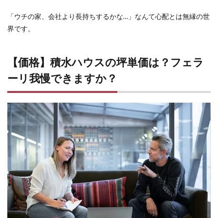
円、
平均
「ウチの家、会社より長持ちするかな…」なんて心配とは無縁の世
価格
は驚
界です。
愕の
5,588
万円
【価格】積水ハウスの坪単価は？フェラ
2.2
ーリ我慢できますか？
購入
層デ
ータ
が語
る真
実！
日本
の富
裕
層、
ここ
に集
結
3
積水
ハウ