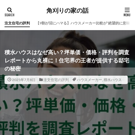
角刈りの家の話
注文住宅の評判
【9割が沼にハマる】ハウスメーカー比較が“絶望的に意味な
積水ハウスはなぜ高い？坪単価・価格・評判を調査
レポートから丸裸に！住宅界の王者が提供する邸宅
の秘密
2025年7月8日
注文住宅の評判
ハウスメーカー
,
積水ハウス