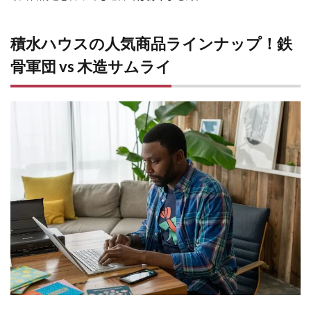
の
「反
則
積水ハウスの人気商品ラインナップ！鉄
級」
な価
骨軍団 vs 木造サムライ
値
4.1
悪
魔的デザ
イン提案
力「life
knit
design」
4.2
独自
技術
が生
む
「も
はや
要
塞」
な住
宅性