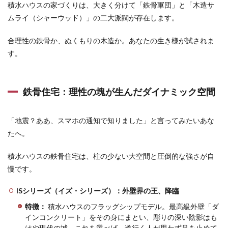
積水ハウスの家づくりは、大きく分けて「鉄骨軍団」と「木造サ
能
ムライ（シャーウッド）」の二大派閥が存在します。
4.3
ZEH普
合理性の鉄骨か、ぬくもりの木造か。あなたの生き様が試されま
及率
95%！
す。
「電気
代？太
陽が払
ってく
鉄骨住宅：理性の塊が生んだダイナミック空間
れてま
す」
「地震？ああ、スマホの通知で知りました」と言ってみたいあな
4.4
たへ。
60年
長期
保証
積水ハウスの鉄骨住宅は、柱の少ない大空間と圧倒的な強さが自
「孫
慢です。
の代
ま
で、
ISシリーズ（イズ・シリーズ）：外壁界の王、降臨
面倒
特徴：
積水ハウスのフラッグシップモデル。最高級外壁「ダ
みま
す」
インコンクリート」をその身にまとい、彫りの深い陰影はも
はや現代の城。これを選べば、道行く人が思わず足を止めて