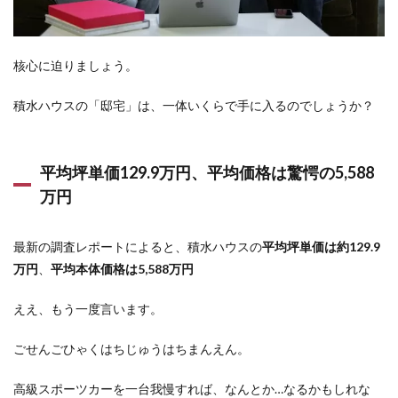
スの
人気
商品
ライ
核心に迫りましょう。
ンナ
ッ
積水ハウスの「邸宅」は、一体いくらで手に入るのでしょうか？
プ！
鉄骨
軍団
vs
平均坪単価129.9万円、平均価格は驚愕の5,588
木造
サム
万円
ライ
3.1
最新の調査レポートによると、積水ハウスの
平均坪単価は約129.9
鉄骨
万円
、
平均本体価格は5,588万円
住
宅：
理性
ええ、もう一度言います。
の塊
が生
ごせんごひゃくはちじゅうはちまんえん。
んだ
ダイ
ナミ
高級スポーツカーを一台我慢すれば、なんとか…なるかもしれな
ック