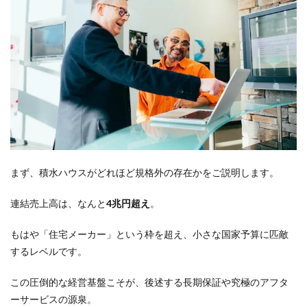
説
2
【価
格】
積水
ハウ
スの
坪単
価
は？
フェ
ラー
リ我
まず、積水ハウスがどれほど規格外の存在かをご説明します。
慢で
きま
す
連結売上高は、なんと
4兆円超え
。
か？
2.1
もはや「住宅メーカー」という枠を超え、小さな国家予算に匹敵
平均
するレベルです。
坪単
価
この圧倒的な経営基盤こそが、後述する長期保証や究極のアフタ
129.9
万
ーサービスの源泉。