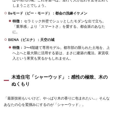
4.5
しまうことでしょう。
信頼
性と
Beモード（ビー・モード）：都会の洗練イケメン
いう
特徴：
セラミック外壁でシュッとしたモダンな出で立ち。
名の
「ラ
「重厚感」より「スマートさ」を愛する、都会派のあなた
スボ
に。
ス」
BIENA（ビエナ）：天空の城
4.6
特徴：
3〜4階建て専用モデル。都市部の限られた土地を、上
【最
終診
へ上へと最大限に活用する姿は、まさに建築の魔法。家賃収
断】
入という果実も実るかもしれません。
あな
たは
積水
ハウ
木造住宅「シャーウッド」：感性の極致、木の
スに
ぬくもり
選ば
れる
べき
「最新技術もいいけど、やっぱり木の香りに包まれたい…」そんな
か？
あなたの心を鷲掴みにするのが「シャーウッド」。
5
まと