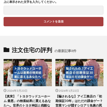
上に表示された文字を入力してください。
注文住宅の評判
の最新記事8件
2026年3月23日
2026年1月22日
【真実】「トヨタウッドユーホー
【騙されるな】アイ工務店の「初
ム 最悪」の検索結果に震えるあな
期保証30年」はただの課金ゲー？
たへ。世界のトヨタ神話と残酷な
営業マンが隠すシロアリ免責の罠