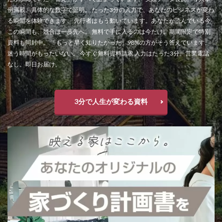
例満載。具体的な数字で証明。 たった3分の入力で、あなたのビジネスが変わ
る瞬間を体験できます。 先行者はもう動いています。あなたが読んでいる今
この瞬間も、競合は一歩先へ。 無料で手に入るのは今だけ。期間限定で特別
資料も同封中。 「もっと早く知りたかった」98%の方がそう答えています。
迷う時間がもったいない。 今すぐ無料資料請求 入力はたった3分。営業電話
なし。即日お届け。
3分で人生が変わる資料