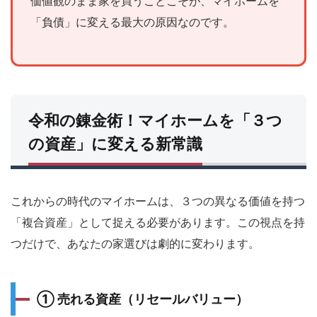
価値観のまま家を買うことこそが、マイホームを
生む
資産
「負債」に変える最大の原因なのです。
（キ
ャッ
シュ
フロ
ー改
善）
3
令和の錬金術！マイホームを「３つ
【メ
の資産」に変える新常識
ーカ
ー比
較の
新常
識】
これからの時代のマイホームは、３つの異なる価値を持つ
最強
の“錬
「複合資産」として捉える必要があります。この視点を持
金術
つだけで、あなたの家選びは劇的に変わります。
師”は
どこ
だ？
4
① 売れる資産（リセールバリュー）
机上