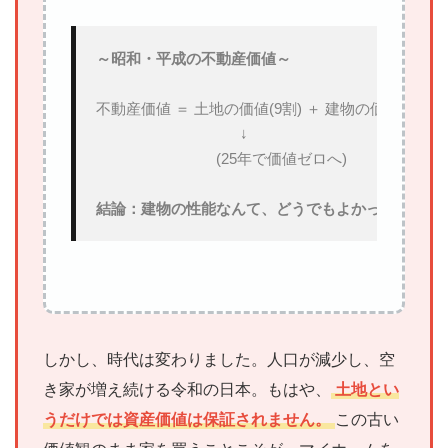
れる
資産
（リ
～昭和・平成の不動産価値～
セー
ルバ
リュ
不動産価値 ＝ 土地の価値(9割) ＋ 建物の価値(1割)

ー）
                                    ↓

2.2
                              (25年で価値ゼロへ)

② 暮
らし
の資
結論：建物の性能なんて、どうでもよかった。
産
（ク
オリ
テ
ィ・
オ
ブ・
ライ
しかし、時代は変わりました。人口が減少し、空
フ）
き家が増え続ける令和の日本。もはや、
土地とい
2.3
うだけでは資産価値は保証されません。
この古い
③ お
金を