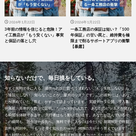
2026年1月22日
2026年1月22日
3年前の情報を信じると危険！ア
一条工務店の保証は短い？「100
イ工務店が「もう安くない」事実
年保証」の甘い罠と、維持費を極
と保証の落とし穴
限まで削るサポートアプリの衝撃
【暴露】
知らないだけで、毎日損をしている。
今すぐ無料で手に入る、成功への設計図 もう迷わない。もう失敗しない。も
う遠回りしない。 知らないことが、最大のリスクです。 この資料には、あな
たが求めていた「答え」がすべて詰まっています。 実績データ公開。導入事
例満載。具体的な数字で証明。 たった3分の入力で、あなたのビジネスが変わ
る瞬間を体験できます。 先行者はもう動いています。あなたが読んでいる今
この瞬間も、競合は一歩先へ。 無料で手に入るのは今だけ。期間限定で特別
資料も同封中。 「もっと早く知りたかった」98%の方がそう答えています。
迷う時間がもったいない。 今すぐ無料資料請求 入力はたった3分。営業電話