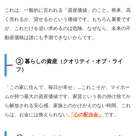
の空
論は
これは、一般的に言われる「資産価値」のこと。将来、高
終わ
り
く売れるか、貸せるかという価値です。もちろん重要です
だ！
が、これだけを追い求めるのは危険。なぜなら、未来の不
「我
が家
動産価格は誰にも予測できないからです。
の資
産計
画
書」
② 暮らしの資産（クオリティ・オブ・ライ
を無
料で
フ）
手に
入れ
る方
「この家に住んで、毎日が幸せ」…これこそが、マイホー
法
ムが持つ最大の資産価値です。家賃という名の掛け捨てか
5
参考
ら解放される安心感、家族とのかけがえのない時間。これ
文献
らは、お金には換えられない
「心の配当金」
です。