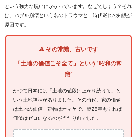
いが
という強力な呪いにかかっています。なぜでしょう？それ
解け
ない
は、バブル崩壊という名のトラウマと、時代遅れの知識が
の
原因です。
か？
2
令和
の錬
金
術！
「土地の価値こそ全て」という“昭和の常
マイ
ホー
識”
ムを
「３
つの
かつて日本には「土地の値段は上がり続ける」と
資
産」
いう土地神話がありました。その時代、家の価値
に変
える
は土地の価値。建物はオマケで、築25年もすれば
新常
価値はゼロになるのが当たり前でした。
識
2.1
① 売