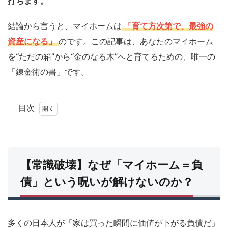
打ちます。
結論から言うと、マイホームは
「育て方次第で、最強の
資産になる」
のです。この記事は、あなたのマイホーム
を“ただの箱”から“金のなる木”へと育てるための、唯一の
「錬金術の書」です。
目次
1
【常
識破
壊】
なぜ
【常識破壊】なぜ「マイホーム＝負
「マ
イホ
債」という呪いが解けないのか？
ーム
＝負
債」
とい
多くの日本人が「家は買った瞬間に価値が下がる負債だ」
う呪