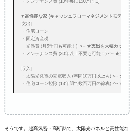
 ・メンテナンス費 (10年毎に150万円...)

▼高性能な家 (キャッシュフローマネジメントモデル)
[支出]

 ・住宅ローン

 ・固定資産税

 ・光熱費 (月5千円も可能！)  <-- 
★支出を大幅カット！
 ・メンテナンス費 (30年以上不要も可能！) <-- 
★支出を
[収入]

 ・太陽光発電の売電収入 (年間10万円以上も) <-- 
★収入
 ・住宅ローン控除 (13年間で数百万円の節税) <-- 
★収入
そうです。超高気密・高断熱で、太陽光パネルと高性能な