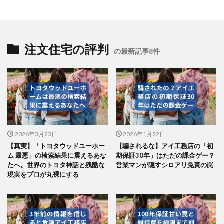
注文住宅の評判
の最新記事8件
2026年3月23日
2026年1月22日
【真実】「トヨタウッドユーホー
【騙されるな】アイ工務店の「初
ム 最悪」の検索結果に震えるあな
期保証30年」はただの課金ゲー？
たへ。世界のトヨタ神話と残酷な
営業マンが隠すシロアリ免責の罠
現実をプロが丸裸にする