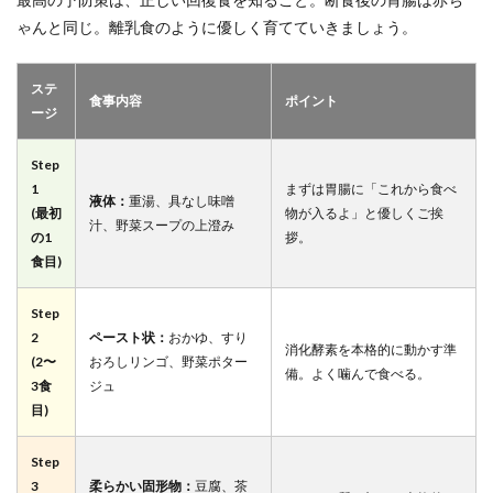
ゃんと同じ。離乳食のように優しく育てていきましょう。
ステ
食事内容
ポイント
ージ
Step
1
まずは胃腸に「これから食べ
液体：
重湯、具なし味噌
(最初
物が入るよ」と優しくご挨
汁、野菜スープの上澄み
の1
拶。
食目)
Step
2
ペースト状：
おかゆ、すり
消化酵素を本格的に動かす準
(2〜
おろしリンゴ、野菜ポター
備。よく噛んで食べる。
3食
ジュ
目)
Step
3
柔らかい固形物：
豆腐、茶