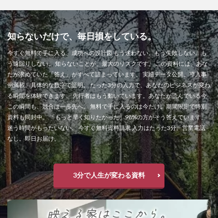
知らないだけで、毎日損をしている。
今すぐ無料で手に入る、成功への設計図 もう迷わない。もう失敗しない。も
う遠回りしない。 知らないことが、最大のリスクです。 この資料には、あな
たが求めていた「答え」がすべて詰まっています。 実績データ公開。導入事
例満載。具体的な数字で証明。 たった3分の入力で、あなたのビジネスが変わ
る瞬間を体験できます。 先行者はもう動いています。あなたが読んでいる今
この瞬間も、競合は一歩先へ。 無料で手に入るのは今だけ。期間限定で特別
資料も同封中。 「もっと早く知りたかった」98%の方がそう答えています。
迷う時間がもったいない。 今すぐ無料資料請求 入力はたった3分。営業電話
なし。即日お届け。
3分で人生が変わる資料