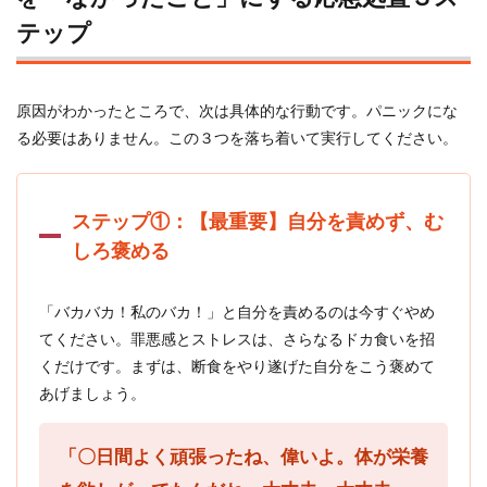
テップ
4.1
ドカ
食い
リセ
原因がわかったところで、次は具体的な行動です。パニックにな
ット
食事
る必要はありません。この３つを落ち着いて実行してください。
プラ
ン
4.1.1
ステップ①：【最重要】自分を責めず、む
【朗
しろ褒める
報】翌
日の体
重増は
脂肪じ
「バカバカ！私のバカ！」と自分を責めるのは今すぐやめ
ゃな
てください。罪悪感とストレスは、さらなるドカ食いを招
い！
くだけです。まずは、断食をやり遂げた自分をこう褒めて
5
あげましょう。
第4
章：
もう
「〇日間よく頑張ったね、偉いよ。体が栄養
繰り
返さ