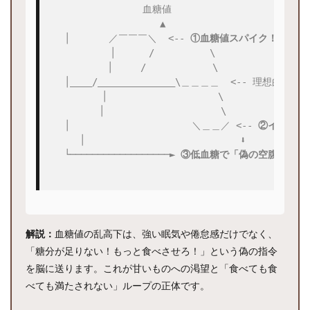
ず、
血糖値

むし
  ▲

ろ褒
  │       ／￣￣￣＼  <-- 
①血糖値スパイク！
 脳はハ
める
  │      /          \

3.2
  │     /            \

ステ
  │____/______________\＿＿＿＿  <-- 理想的な緩
ップ
  │                    \

②：
  │                     \

魔法
の水
  │                      ＼＿＿／ <-- 
②インスリ
「カ
  │                            ⬇️

リウ
  └──────────────────► 
③低血糖で「偽の空腹」発生
ムウ
ォー
タ
ー」
を飲
む
解説：
血糖値の乱高下は、強い眠気や倦怠感だけでなく、
3.3
「糖分が足りない！もっと食べさせろ！」という偽の指令
ステ
を脳に送ります。これが甘いものへの渇望と「食べても食
ップ
べても満たされない」ループの正体です。
③：
「食
後す