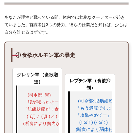
ット
コー
スタ
あなたが理性と戦っている間、体内では壮絶なクーデターが起き
ーの
罠
ていました。首謀者は3つの勢力。彼らの仕業だと知れば、少しは
自分を許せるはずです。
2.3
③ 脳
内麻
薬
「ド
① 食欲ホルモン軍の暴走
ーパ
ミ
ン」
グレリン軍 (食欲増
の大
レプチン軍 (食欲抑
放出
進)
制)
3
  (司令部: 胃)

第2
  (司令部: 脂肪細胞)

章：
「腹が減ったぞー！」

【緊
「もう満腹ですよー」

「飢餓状態だ！食料を確保せよ！」

急】
「攻撃やめてー」

   (`Д´)ノ (`Д´)ノ (`Д´)ノ

今す
   (›´ω`‹ ) (›´ω`‹ )

ぐで
(断食により勢力が10倍に！)

き
(断食により弱体化…)
