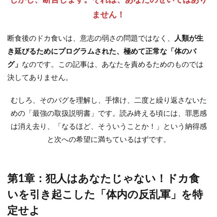
食い
を引
ません！
き起
こし
断食後のドカ食いは、意志の弱さの問題ではなく、
人類が生
た
「体
き延びるためにプログラムされた、極めて正常な「体のバ
内の
グ」
なのです。この記事は、あなたを責めるためのものでは
反乱
軍」
決してありません。
を特
定せ
よ
むしろ、そのバグを理解し、手懐け、二度と繰り返さないた
めの「最強の取扱説明書」です。読み終える頃には、罪悪感
2.1
① 食
は消え去り、「なるほど、そういうことか！」という納得感
欲ホ
と次への希望に満ちているはずです。
ルモ
ン軍
の暴
走
第1章：犯人はあなたじゃない！ドカ食
2.2
いを引き起こした「体内の反乱軍」を特
② 血
糖値
定せよ
ジェ