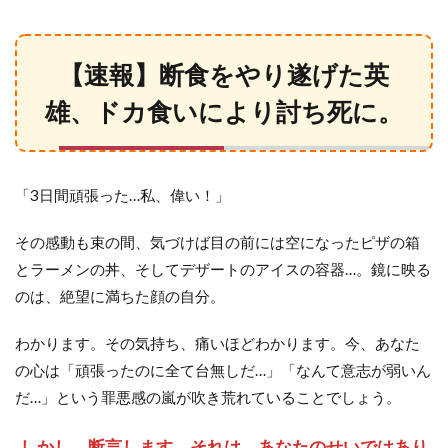
【速
報】
断食
をや
【速報】断食をやり遂げた英
り遂
げた
雄、ドカ食いにより討ち死に。
英
雄、
ドカ
食い
によ
「3日間頑張った…私、偉い！」
り討
ち死
に。
その感動も束の間、気づけば目の前には空になったピザの箱
とラーメンの丼、そしてデザートのアイスの容器…。鏡に映る
2
第1
のは、絶望に満ちた顔の自分。
章：
犯人
わかります。その気持ち、痛いほどわかります。今、あなた
はあ
なた
の心は「頑張ったのに全て台無しだ…」「なんて意志が弱いん
じゃ
だ…」という罪悪感の嵐が吹き荒れていることでしょう。
な
い！
ドカ
しかし、断言します。それは、あなたのせいではあり