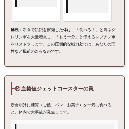
る！
ドカ
食い
を
「な
かっ
解説：
断食で飢餓を察知した体は、「食べろ！」と叫ぶグ
たこ
レリン軍を大量増員し、「もう十分」と伝えるレプチン軍
と」
にす
をリストラします。この圧倒的な戦力差では、あなたの理
る応
性など風前の灯火なのです。
急処
置３
ステ
ップ
3.1
ステ
② 血糖値ジェットコースターの罠
ップ
①：
【最
重
断食明けに糖質（ご飯、パン、お菓子）を一気に食べる
要】
と、体内で大事故が発生します。
自分
を責
め