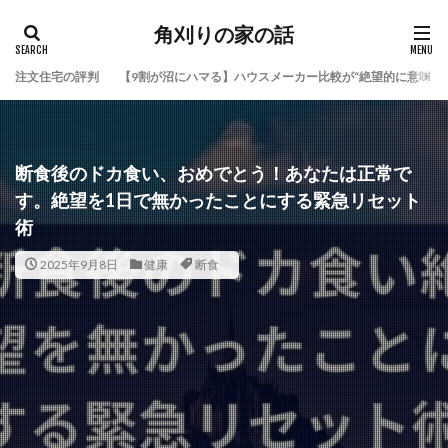
角刈りの家の話
注文住宅の評判
【9割が沼にハマる】ハウスメーカー比較が“絶望的に意味な
断食後のドカ食い、おめでとう！あなたは正常で
す。絶望を1日で無かったことにする緊急リセット
術
2025年9月8日
健康
断食