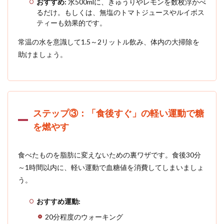
おすすめ:
水500mlに、きゅうりやレモンを数枚浮かべ
「サ
るだけ。もしくは、無塩のトマトジュースやルイボス
イ
ティーも効果的です。
ン」
だ
常温の水を意識して1.5～2リットル飲み、体内の大掃除を
6.1
助けましょう。
参考
文献
ステップ③：「食後すぐ」の軽い運動で糖
を燃やす
食べたものを脂肪に変えないための裏ワザです。食後30分
～1時間以内に、軽い運動で血糖値を消費してしまいましょ
う。
おすすめ運動:
20分程度のウォーキング