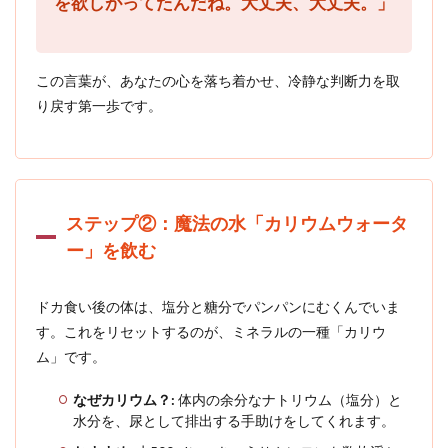
を欲しがってたんだね。大丈夫、大丈夫。」
な
い！
「回
復
この言葉が、あなたの心を落ち着かせ、冷静な判断力を取
食」
完全
り戻す第一歩です。
攻略
ガイ
ド
6
まと
ステップ②：魔法の水「カリウムウォータ
め：
ドカ
ー」を飲む
食い
は失
敗じ
ドカ食い後の体は、塩分と糖分でパンパンにむくんでいま
ゃな
す。これをリセットするのが、ミネラルの一種「カリウ
い。
あな
ム」です。
たの
体が
なぜカリウム？:
体内の余分なナトリウム（塩分）と
送っ
水分を、尿として排出する手助けをしてくれます。
た最
高の