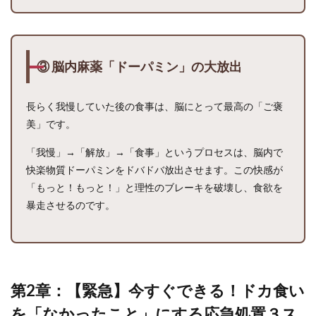
ぐ」
の軽
い運
動で
糖を
③ 脳内麻薬「ドーパミン」の大放出
燃や
す
長らく我慢していた後の食事は、脳にとって最高の「ご褒
4
美」です。
第3
章：
絶望
「我慢」→「解放」→「食事」というプロセスは、脳内で
の翌
快楽物質ドーパミンをドバドバ放出させます。この快感が
日…
「もっと！もっと！」と理性のブレーキを破壊し、食欲を
魔法
の
暴走させるのです。
「リ
セッ
ト食
事
術」
タイ
第2章：【緊急】今すぐできる！ドカ食い
ムテ
ーブ
を「なかったこと」にする応急処置３ス
ル