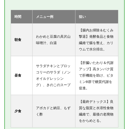
時間
メニュー例
狙い
【腸内お掃除＆むくみ
わかめと豆腐の具沢山
撃退】発酵食品と食物
朝食
味噌汁、白湯
繊維で腸を整え、カリ
ウムで水分排出。
【肝臓いたわり＆代謝
サラダチキンとブロッ
アップ】高タンパク質
コリーのサラダ（ノン
昼食
で肝機能を助け、ビタ
オイルドレッシン
ミンB群で糖質代謝を
グ）、きのこのスープ
促進。
【最終デトックス】良
アボカドと納豆、もず
質な脂質と水溶性食物
夕食
く酢
繊維で、最後の老廃物
をからめとる。