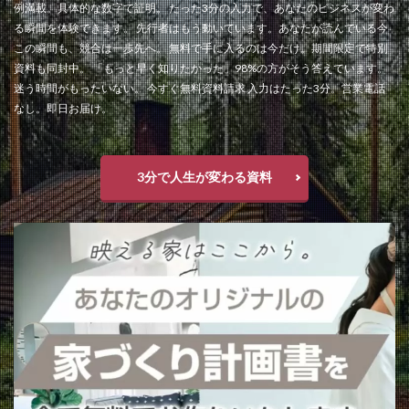
例満載。具体的な数字で証明。 たった3分の入力で、あなたのビジネスが変わ
る瞬間を体験できます。 先行者はもう動いています。あなたが読んでいる今
この瞬間も、競合は一歩先へ。 無料で手に入るのは今だけ。期間限定で特別
資料も同封中。 「もっと早く知りたかった」98%の方がそう答えています。
迷う時間がもったいない。 今すぐ無料資料請求 入力はたった3分。営業電話
なし。即日お届け。
3分で人生が変わる資料